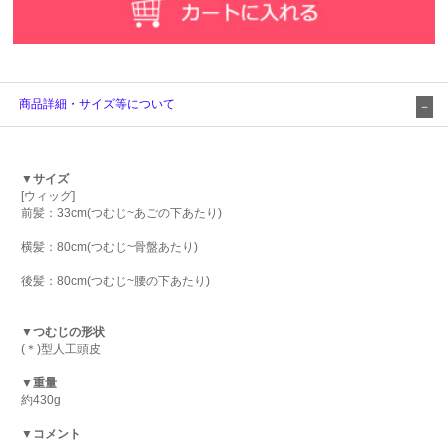
商品詳細・サイズ等について
▼サイズ
[ウィッグ]
前髪：33cm(つむじ~あごの下あたり)
横髪：80cm(つむじ~骨盤あたり)
後髪：80cm(つむじ~腰の下あたり)
▼つむじの形状
(＊)型人工頭皮
▼重量
約430g
▼コメント