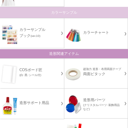
カラーサンプル
カラーサンプル
カラーチャート
ブック
(ver.10)
造形関連アイテム
超強力 造形・布用両面テープ
COSボード匠
両面ピタック
(白･黒･シール付)
造形用パーツ
造形サポート用品
(クリスタルパーツ･装飾用品
など)