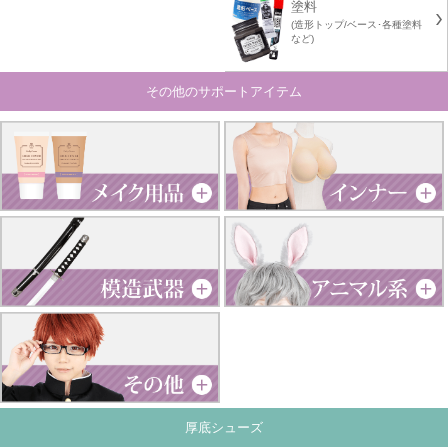
塗料
(造形トップ/ベース･各種塗料
など)
その他のサポートアイテム
厚底シューズ