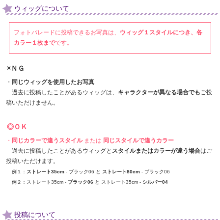
ウィッグについて
フォトパレードに投稿できるお写真は、
ウィッグ１スタイルにつき、各
カラー１枚まで
です。
×ＮＧ
・
同じウィッグを使用したお写真
過去に投稿したことがあるウィッグは、
キャラクターが異なる場合でも
ご投
稿いただけません。
◎ＯＫ
・
同じカラーで違うスタイル
または
同じスタイルで違うカラー
過去に投稿したことがあるウィッグと
スタイルまたはカラーが違う場合
はご
投稿いただけます。
例１：
ストレート35cm
- ブラック06 と
ストレート80cm
- ブラック06
例２：ストレート35cm -
ブラック06
と ストレート35cm -
シルバー04
投稿について