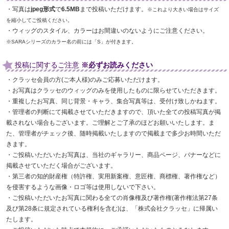
・写真は
jpeg形式
で
6.5MB
まで投稿いただけます。
※これより大きい場合はサイズ
を縮小してご投稿ください。
・ウィッグのスタイル、カラーはお間違いのないようにご注意ください。
※SARAシリーズのカラー名の前には「S」が付きます。
投稿に関するご注意
※必ずお読みください
・クラッセ会員の方(ご本人様)のみご応募いただけます。
・お写真はクラッセのウィッグのみを使用したものに限らせていただきます。
・重複したお写真、同じ背景・キャラ、集合写真等は、受付け致しかねます。
・管理者の判断にて掲載させていただきますので、頂いた全ての投稿写真が掲
載されない場合もございます。ご理解とご了承のほどお願いいたします。ま
た、管理者がチェック後、随時掲載いたしますので掲載まで多少お時間いただ
きます。
・ご投稿いただいたお写真は、当社のギャラリー、商品ページ、バナーなどに
掲載させていただく場合がございます。
・第三者の知的財産権（特許権、実用新案権、意匠権、商標権、著作権など）
を侵害するような画像・ロゴ等は使用しないで下さい。
・ご投稿いただいたお写真に関わる全ての肖像権及び著作権(著作権法第27条
及び第28条に規定されている権利を含む)は、「株式会社クラッセ」に帰属い
たします。