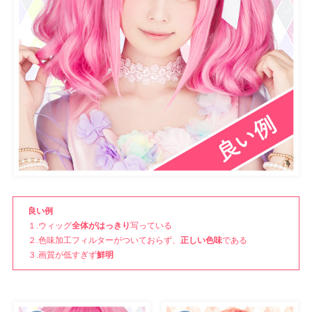
良い例
１.ウィッグ
全体がはっきり
写っている
２.色味加工フィルターがついておらず、
正しい色味
である
３.画質が低すぎず
鮮明