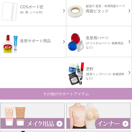
超強力 造形・布用両面テープ
COSボード匠
両面ピタック
(白･黒･シール付)
造形用パーツ
造形サポート用品
(クリスタルパーツ･装飾用品
など)
塗料
(造形トップ/ベース･各種塗料
など)
その他のサポートアイテム