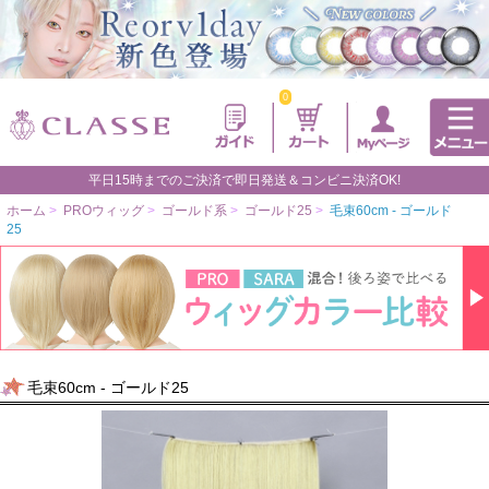
0
平日15時までのご決済で即日発送＆コンビニ決済OK!
ホーム
>
PROウィッグ
>
ゴールド系
>
ゴールド25
>
毛束60cm - ゴールド
25
毛束60cm - ゴールド25