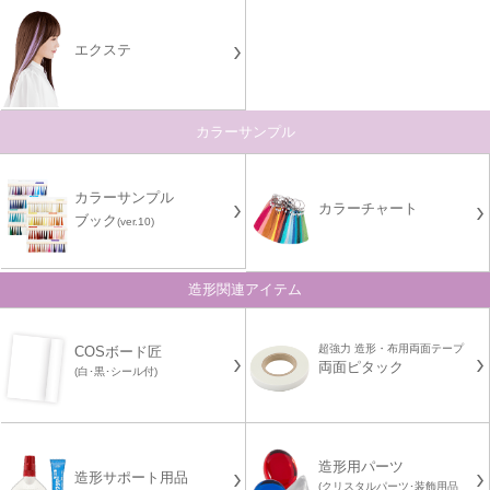
エクステ
カラーサンプル
カラーサンプル
カラーチャート
ブック
(ver.10)
造形関連アイテム
超強力 造形・布用両面テープ
COSボード匠
両面ピタック
(白･黒･シール付)
造形用パーツ
造形サポート用品
(クリスタルパーツ･装飾用品