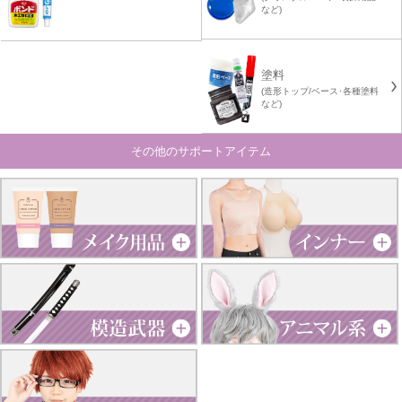
など)
塗料
(造形トップ/ベース･各種塗料
など)
その他のサポートアイテム