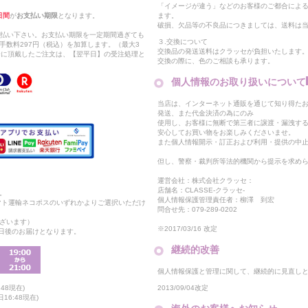
「イメージが違う」などのお客様のご都合によ
日間
が
お支払い期限
となります。
ます。
破損、欠品等の不良品につきましては、送料は
支払い下さい。お支払い期限を一定期間過ぎても
３.交換について
手数料297円（税込）を加算します。（最大3
交換品の発送送料はクラッセが負担いたします
以降に頂戴したご注文は、【翌平日】の受注処理と
交換の際に、色のご相談も承ります。
個人情報のお取り扱いについて
当店は、インターネット通販を通じて知り得たお
発送、また代金決済の為にのみ
使用し、お客様に無断で第三者に譲渡・漏洩す
安心してお買い物をお楽しみくださいませ。
また個人情報開示・訂正および利用・提供の中
但し、警察・裁判所等法的機関から提示を求め
運営会社：株式会社クラッセ：
店舗名：CLASSE-クラッセ-
。
個人情報保護管理責任者：柳澤 到宏
マト運輸ネコポスのいずれかよりご選択いただけ
問合せ先：079-289-0202
ざいます）
※2017/03/16 改定
2日後のお届けとなります。
継続的改善
個人情報保護と管理に関して、継続的に見直し
2013/09/04改定
48現在)
16:48現在)