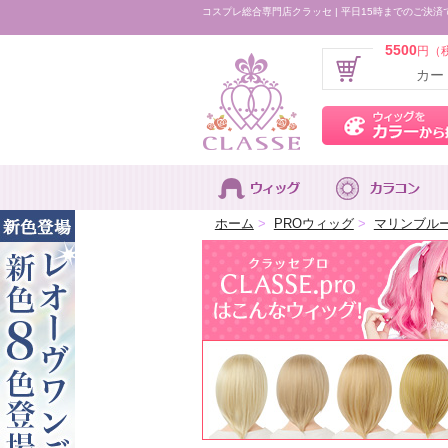
コスプレ総合専門店クラッセ | 平日15時までのご決済
5500
円（
カー
ホーム
>
PROウィッグ
>
マリンブル