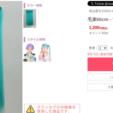
商品番号:EX001-6
毛束60cm 
1,200
円(税込)
ポイント:60pt
数量：
在
8月7日に発送可能です
こ
大