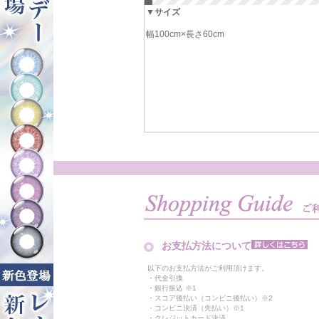
▼サイズ
幅100cm×長さ60cm
お支払方法について
以下のお支払方法がご利用頂けます。
・代金引換
・銀行振込 ※1
・スコア後払い（コンビニ後払い）※2
・コンビニ決済（先払い）※1
・クレジットカード決済