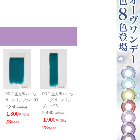
PRO 生え際パーツ
PRO 生え際パーツ
毛束60cm - マリン
毛束100cm -
N - マリンブルー03
ロング N - マリン
ブルー03
ンブルー03
ブルー03
1,200
1,400
2,350
円(税込)
円(税込)
円(税込)
2,460
1,800
円(税込)
円(税込)
1,900
23
円(税込)
%OFF
23
%OFF