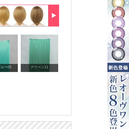
ルー05
グリーン11