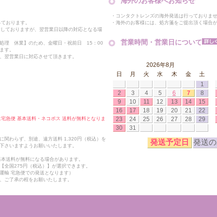
海外のお客様へお知らせ
・コンタクトレンズの海外発送は行っておりま
・海外のお客様には、処方箋をご提出頂く場合
っております。
付しておりますが、翌営業日以降の対応となる場
営業時間・営業日について
処理 休業】のため、金曜日・祝前日 15：00
ます。
、翌営業日に対応させて頂きます。
2026年8月
日
月
火
水
木
金
土
1
2
3
4
5
6
7
8
9
10
11
12
13
14
15
16
17
18
19
20
21
22
23
24
25
26
27
28
29
合は宅急便 基本送料・ネコポス 送料が無料となりま
30
31
関わらず、別途、遠方送料 1,320円（税込）を
発送予定日
発送の
下さいますようお願いいたします。
も基本送料が無料になる場合があります。
【全国275円（税込）】が選択できます。
運輸 宅急便での発送となります）
、ご了承の程をお願いたします。