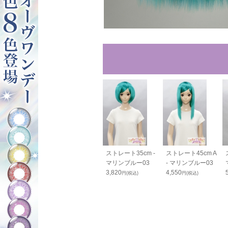
80cm - マリ
バンス110cm - マ
ストレート35cm -
ストレート45cm A
ルー03
リンブルー03
マリンブルー03
- マリンブルー03
0
2,600
3,820
4,550
円(税込)
円(税込)
円(税込)
円(税込)