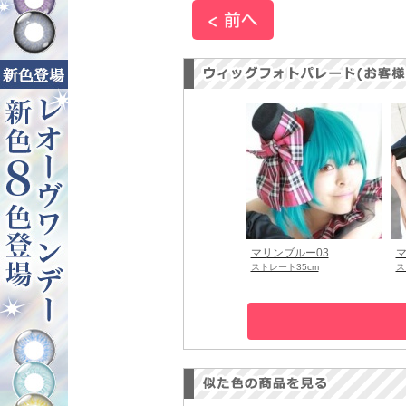
マリンブルー03
マ
ストレート35cm
ス