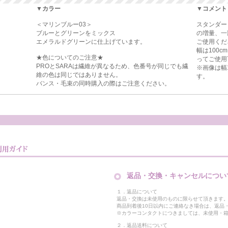
▼カラー
▼コメント
＜マリンブルー03＞
スタンダー
ブルーとグリーンをミックス
の増量、一
エメラルドグリーンに仕上げています。
ご使用くだ
幅は100
★色についてのご注意★
ってご使用
PROとSARAは繊維が異なるため、色番号が同じでも繊
※画像は幅
維の色は同じではありません。
す。
バンス・毛束の同時購入の際はご注意ください。
返品・交換・キャンセルについ
１．返品について
返品・交換は未使用のものに限らせて頂きます
商品到着後10日以内にご連絡なき場合は、返品
※カラーコンタクトにつきましては、未使用・箱
２．返品送料について