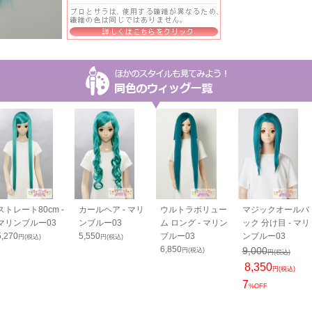
ストレート80cm -
カールヘア - マリ
ウルトラボリュー
マジックオールバ
マリンブルー03
ンブルー03
ム ロング - マリン
ック 分け目 - マリ
5,270
5,550
ブルー03
ンブルー03
円(税込)
円(税込)
6,850
9,000
円(税込)
円(税込)
8,350
円(税込)
7
%OFF