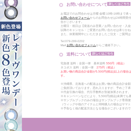
お問い合わせについて
お電話でのお問合わせは月曜-金曜:10時-16時まで承
お問い合わせフォーム
からのお問合わせは24時間受
合がございます。
土曜日・祝日は【発送のみ営業／お問い合わせ・入金
以降のキャンセル・ご変更のお問い合わせは承りかね
また、休業期間中にいただきましたご注文・ご質問は
Tel:079-289-0202
Mail:
お問い合わせフォーム
からご連絡下さい。
送料について
宅急便 送料：全国一律 基本送料
550円（税込）
ネコポス 送料：全国一律
275円（税込）
お買い物の商品合計金額が5,500円(税込)以上の場
す。
※沖縄県、北海道への配送はお買い物の商品合計金額に
ご負担頂いております。恐れ入りますが、予めご了承
※代金引換の場合、代引手数料が別途加算されます。
※キャンペーンなどにより、5,500円(税込)未満で
※サンプルブックのみの場合はサンプルブック専用便
（ウィッグや他のアイテムと同時購入の場合はヤマト
※予告なく他の配送方法となる場合がございますので