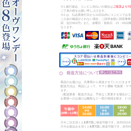
※1.銀行振込、コンビニ先払いの場合は
ご注文より7
ご了承の程をお願い申し上げます。
※2.は、払込票発行日から14日以内にコンビニでお
ご入金の確認がとれない場合、ご請求金額に回収事務
回、合計891円）また、金曜日・祝前日 15：00
なります。
発送方法について
商品のお届けは、兵庫県から発送させていただきます
配送方法は、商品によって、ヤマト運輸 宅急便・ヤ
ます。
（配送業者・配送方法は、予告なく変更する場合がご
お客様へのお届けは離島など一部の地域を除き、1~
只今ご注文頂くと
8月7日
に発送可能です。(8月6日16:
只今お振込みを頂くと
8月7日
に発送可能です。(8月6日