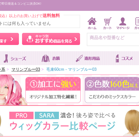
で即日発送＆コンビニ決済OK!
送料無料
税込）以上のお買い上げで
トには何も入っていません
ウィッグをカラーから探す
キャラ別おすすめ商品を
ー系
>
マリンブルー03
>
毛束60cm - マリンブルー03