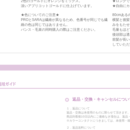
2色のゴールドにオレンジをミックス。
★ロングで
淡いアプリコットゴールドに仕上げています。
★自由にカ
★色についてのご注意★
80cmあ
PROとSARAは繊維が異なるため、色番号が同じでも繊
横髪と後髪
維の色は同じではありません。
みをもたせ
バンス・毛束の同時購入の際はご注意ください。
毛量もほど
後頭部は透
前髪が長い
していただ
返品・交換・キャンセルについ
１．返品について
返品・交換は未使用のものに限らせて頂きます
商品到着後10日以内にご連絡なき場合は、返品
※カラーコンタクトにつきましては、未使用・箱
２．返品送料について