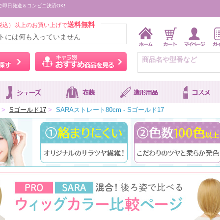
で即日発送＆コンビニ決済OK!
送料無料
税込）以上のお買い上げで
トには何も入っていません
ウィッグをカラーから探す
キャラ別おすすめ商品を
>
Sゴールド17
>
SARAストレート80cm - Sゴールド17