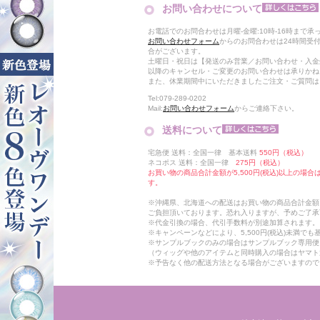
お問い合わせについて
お電話でのお問合わせは月曜-金曜:10時-16時まで承
お問い合わせフォーム
からのお問合わせは24時間受
合がございます。
土曜日・祝日は【発送のみ営業／お問い合わせ・入金
以降のキャンセル・ご変更のお問い合わせは承りかね
また、休業期間中にいただきましたご注文・ご質問は
Tel:079-289-0202
Mail:
お問い合わせフォーム
からご連絡下さい。
送料について
宅急便 送料：全国一律 基本送料
550円（税込）
ネコポス 送料：全国一律
275円（税込）
お買い物の商品合計金額が5,500円(税込)以上の場
す。
※沖縄県、北海道への配送はお買い物の商品合計金額に
ご負担頂いております。恐れ入りますが、予めご了承
※代金引換の場合、代引手数料が別途加算されます。
※キャンペーンなどにより、5,500円(税込)未満で
※サンプルブックのみの場合はサンプルブック専用便
（ウィッグや他のアイテムと同時購入の場合はヤマト
※予告なく他の配送方法となる場合がございますので