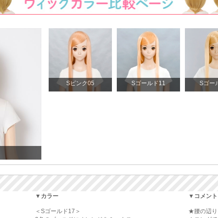
Sピンク05
Sゴールド11
Sゴー
▼カラー
▼コメント
＜Sゴールド17＞
★腰の辺り