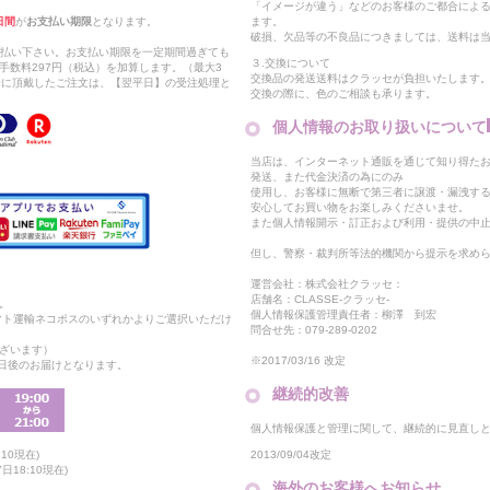
「イメージが違う」などのお客様のご都合によ
日間
が
お支払い期限
となります。
ます。
破損、欠品等の不良品につきましては、送料は
支払い下さい。お支払い期限を一定期間過ぎても
３.交換について
手数料297円（税込）を加算します。（最大3
交換品の発送送料はクラッセが負担いたします
以降に頂戴したご注文は、【翌平日】の受注処理と
交換の際に、色のご相談も承ります。
個人情報のお取り扱いについて
当店は、インターネット通販を通じて知り得たお
発送、また代金決済の為にのみ
使用し、お客様に無断で第三者に譲渡・漏洩す
安心してお買い物をお楽しみくださいませ。
また個人情報開示・訂正および利用・提供の中
但し、警察・裁判所等法的機関から提示を求め
運営会社：株式会社クラッセ：
店舗名：CLASSE-クラッセ-
。
個人情報保護管理責任者：柳澤 到宏
マト運輸ネコポスのいずれかよりご選択いただけ
問合せ先：079-289-0202
ざいます）
※2017/03/16 改定
2日後のお届けとなります。
継続的改善
個人情報保護と管理に関して、継続的に見直し
2013/09/04改定
10現在)
18:10現在)
海外のお客様へお知らせ