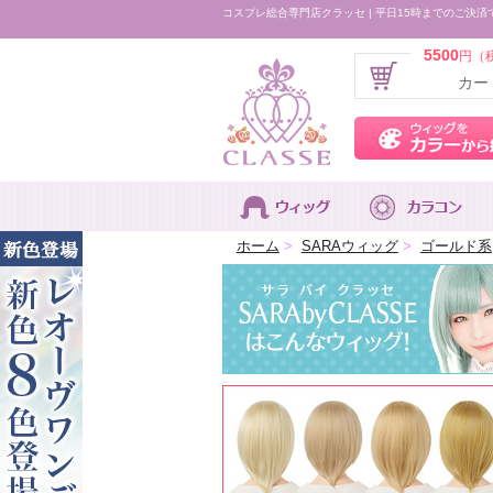
コスプレ総合専門店クラッセ | 平日15時までのご決済
5500
円（
カー
ホーム
>
SARAウィッグ
>
ゴールド系