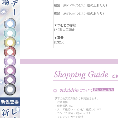
横髪：約75cm(つむじ~腰の上あたり)
後髪：約83cm(つむじ~腰のあたり)
▼つむじの形状
(＊)型人工頭皮
▼重量
約325g
お支払方法について
以下のお支払方法がご利用頂けます。
・代金引換
・銀行振込 ※1
・スコア後払い（コンビニ後払い）※2
・コンビニ決済（先払い）※1
・クレジットカード決済