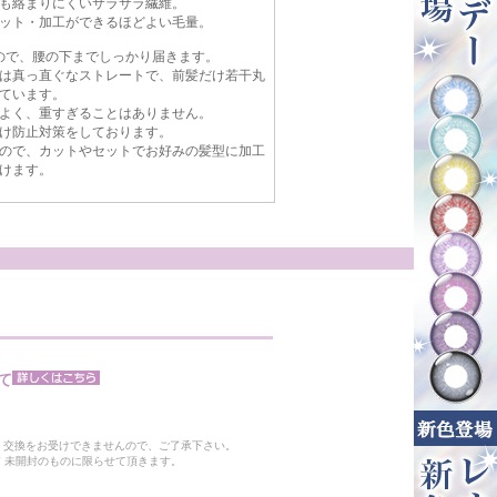
も絡まりにくいサラサラ繊維。
ット・加工ができるほどよい毛量。
るので、腰の下までしっかり届きます。
は真っ直ぐなストレートで、前髪だけ若干丸
ています。
よく、重すぎることはありません。
け防止対策をしております。
ので、カットやセットでお好みの髪型に加工
けます。
て
。
・交換をお受けできませんので、ご了承下さい。
 未開封のものに限らせて頂きます。