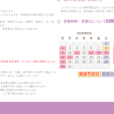
・コンタクトレンズの海外発送は行っておりま
・海外のお客様には、処方箋をご提出頂く場合
っております。
付しておりますが、翌営業日以降の対応となる場
営業時間・営業日について
処理 休業】のため、金曜日・祝前日 15：00
ます。
、翌営業日に対応させて頂きます。
2026年8月
日
月
火
水
木
金
土
1
2
3
4
5
6
7
8
9
10
11
12
13
14
15
16
17
18
19
20
21
22
23
24
25
26
27
28
29
合は宅急便 基本送料・ネコポス 送料が無料となりま
30
31
関わらず、別途、遠方送料 1,320円（税込）を
発送予定日
発送の
下さいますようお願いいたします。
も基本送料が無料になる場合があります。
【全国275円（税込）】が選択できます。
運輸 宅急便での発送となります）
、ご了承の程をお願いたします。