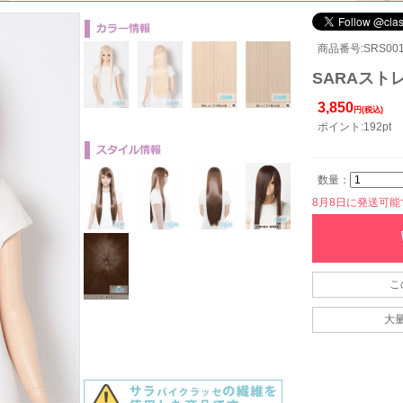
商品番号:SRS001
SARAストレ
3,850
円(税込)
ポイント:192pt
数量：
8月8日に発送可能です
こ
大