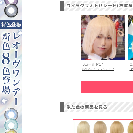
Sゴールド17
S
SARAナチュラルミディ
S