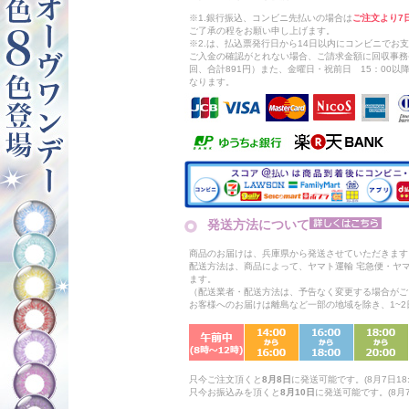
※1.銀行振込、コンビニ先払いの場合は
ご注文より7
ご了承の程をお願い申し上げます。
※2.は、払込票発行日から14日以内にコンビニでお
ご入金の確認がとれない場合、ご請求金額に回収事務
回、合計891円）また、金曜日・祝前日 15：00
なります。
発送方法について
商品のお届けは、兵庫県から発送させていただきます
配送方法は、商品によって、ヤマト運輸 宅急便・ヤ
ます。
（配送業者・配送方法は、予告なく変更する場合がご
お客様へのお届けは離島など一部の地域を除き、1~
只今ご注文頂くと
8月8日
に発送可能です。(8月7日18:
只今お振込みを頂くと
8月10日
に発送可能です。(8月7日