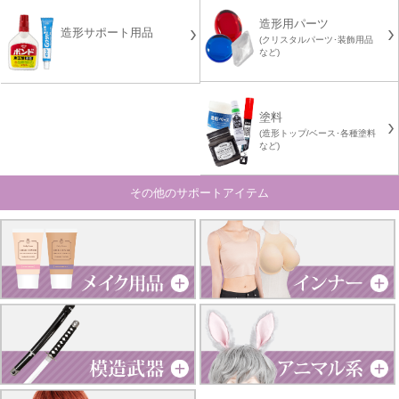
造形用パーツ
造形サポート用品
(クリスタルパーツ･装飾用品
など)
塗料
(造形トップ/ベース･各種塗料
など)
その他のサポートアイテム