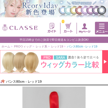
0
平日15時までのご決済で即日発送＆コンビニ決済OK!
ホーム
>
PROウィッグ
>
レッド系
>
レッド19
>
バンス80cm - レッド19
バンス80cm - レッド19