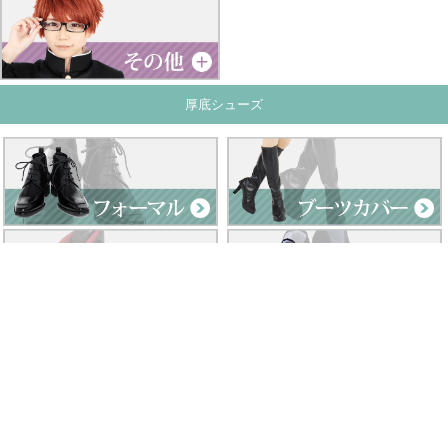
厚底シューズ
Clad by Classe