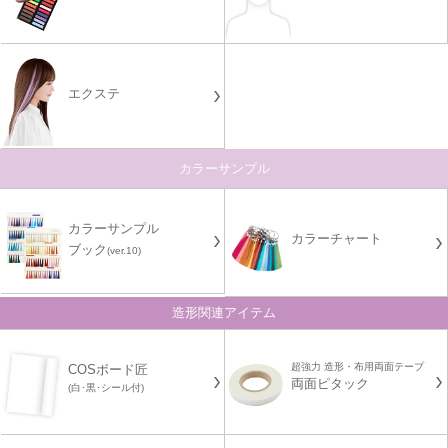
エクステ
カラーサンプル
カラーサンプル
カラーチャート
ブック
(ver.10)
造形関連アイテム
超強力 造形・布用両面テープ
COSボード匠
両面ピタック
(白･黒･シール付)