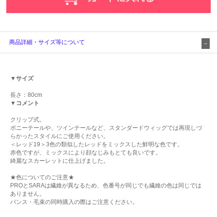
商品詳細・サイズ等について
▼サイズ
長さ：80cm
▼コメント
クリップ式。
ポニーテールや、ツインテールなど、スタンダードウィッグでは再現しづ
らかったスタイルにご使用ください。
＜レッド19＞3色の類似したレッドをミックスした鮮明な色です。
赤色ですが、ミックスにより顔なじみもとても良いです。
綺麗なスカーレットに仕上げました。
★色についてのご注意★
PROとSARAは繊維が異なるため、色番号が同じでも繊維の色は同じでは
ありません。
バンス・毛束の同時購入の際はご注意ください。