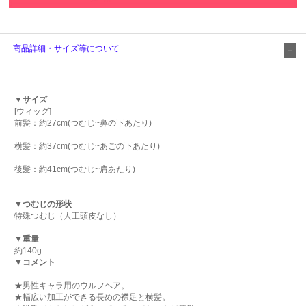
商品詳細・サイズ等について
▼サイズ
[ウィッグ]
前髪：約27cm(つむじ~鼻の下あたり)
横髪：約37cm(つむじ~あごの下あたり)
後髪：約41cm(つむじ~肩あたり)
▼つむじの形状
特殊つむじ（人工頭皮なし）
▼重量
約140g
▼コメント
★男性キャラ用のウルフヘア。
★幅広い加工ができる長めの襟足と横髪。