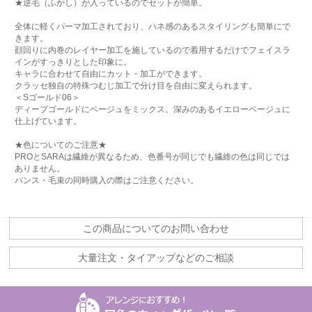
★逆毛（ふかし）が入っているのでセットが簡単。
全体に軽くパーマ加工されており、ハネ感のあるスタイリングも簡単にで
きます。
顔回りに内巻のレイヤー加工を施しているので着用するだけでフェイスラ
インがすっきりとした印象に。
キャラに合わせて自由にカット・加工ができます。
クラッセ独自の特殊つむじ加工で分け目を自由に変えられます。
＜Sゴールド06＞
ディープゴールドにベージュをミックス。深みのあるイエローベージュに
仕上げています。
★色についてのご注意★
PROとSARAは繊維が異なるため、色番号が同じでも繊維の色は同じでは
ありません。
バンス・毛束の同時購入の際はご注意ください。
この商品についてのお問い合わせ
大量注文・タイアップなどのご相談