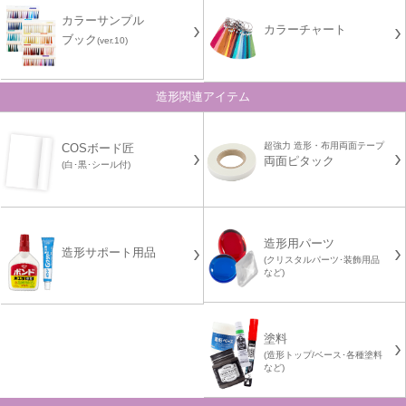
カラーサンプル
カラーチャート
ブック
(ver.10)
造形関連アイテム
超強力 造形・布用両面テープ
COSボード匠
両面ピタック
(白･黒･シール付)
造形用パーツ
造形サポート用品
(クリスタルパーツ･装飾用品
など)
塗料
(造形トップ/ベース･各種塗料
など)