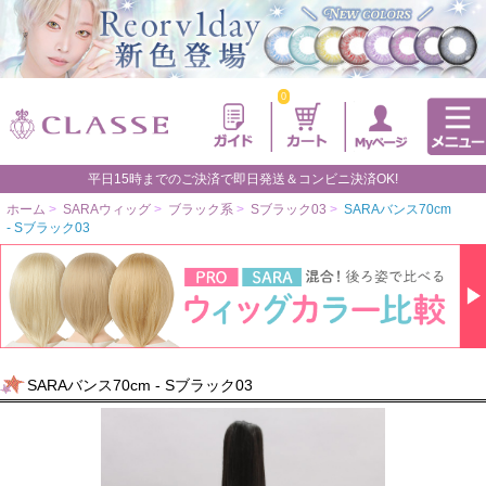
0
平日15時までのご決済で即日発送＆コンビニ決済OK!
ホーム
>
SARAウィッグ
>
ブラック系
>
Sブラック03
>
SARAバンス70cm
- Sブラック03
SARAバンス70cm - Sブラック03