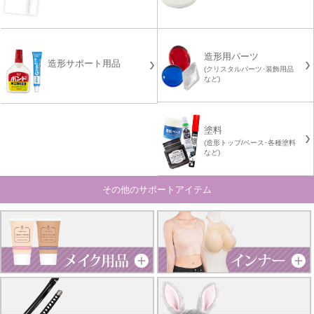
造形用パーツ
造形サポート用品
(クリスタルパーツ･装飾用品
など)
塗料
(造形トップ/ベース･各種塗料
など)
その他のサポートアイテム