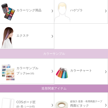
カラーリング用品
ハゲヅラ
エクステ
カラーサンプル
カラーサンプル
カラーチャート
ブック
(ver.10)
造形関連アイテム
超強力 造形・布用両面テープ
COSボード匠
両面ピタック
(白･黒･シール付)