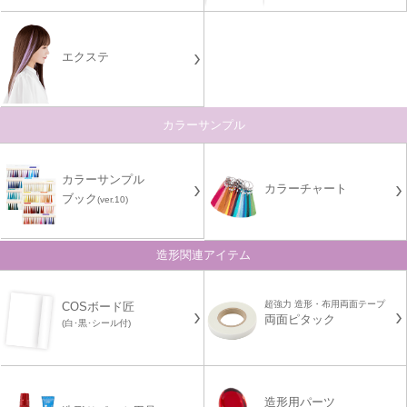
エクステ
カラーサンプル
カラーサンプル
カラーチャート
ブック
(ver.10)
造形関連アイテム
超強力 造形・布用両面テープ
COSボード匠
両面ピタック
(白･黒･シール付)
造形用パーツ