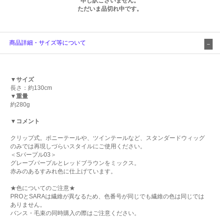
申し訳ございません。
ただいま品切れ中です。
商品詳細・サイズ等について
▼サイズ
長さ：約130cm
▼重量
約280g
▼コメント
クリップ式。ポニーテールや、ツインテールなど、スタンダードウィッグ
のみでは再現しづらいスタイルにご使用ください。
＜Sパープル03＞
グレープパープルとレッドブラウンをミックス。
赤みのあるすみれ色に仕上げています。
★色についてのご注意★
PROとSARAは繊維が異なるため、色番号が同じでも繊維の色は同じでは
ありません。
バンス・毛束の同時購入の際はご注意ください。