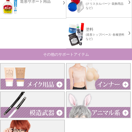
造形サポート用品
(クリスタルパーツ･装飾用品
など)
塗料
(造形トップ/ベース･各種塗料
など)
その他のサポートアイテム