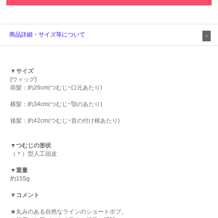
商品詳細・サイズ等について
▼サイズ
[ウィッグ]
前髪：約26cm(つむじ~口元あたり)
横髪：約34cm(つむじ~顎のあたり)
後髪：約42cm(つむじ~首の付け根あたり)
▼つむじの形状
（＊）型人工頭皮
▼重量
約155g
▼コメント
★丸みのある自然なラインのショートボブ。