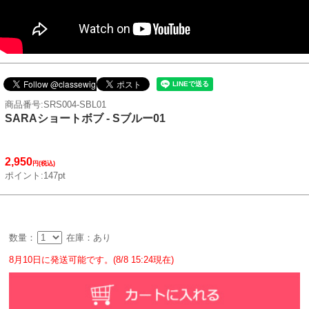
商品番号:SRS004-SBL01
SARAショートボブ - Sブルー01
2,950
円(税込)
ポイント:147pt
数量：
在庫：あり
8月10日に発送可能です。(8/8 15:24現在)