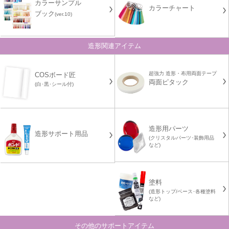
カラーサンプル
カラーチャート
ブック
(ver.10)
造形関連アイテム
超強力 造形・布用両面テープ
COSボード匠
両面ピタック
(白･黒･シール付)
造形用パーツ
造形サポート用品
(クリスタルパーツ･装飾用品
など)
塗料
(造形トップ/ベース･各種塗料
など)
その他のサポートアイテム