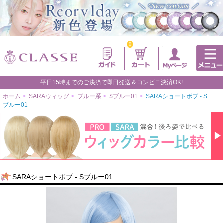
0
平日15時までのご決済で即日発送＆コンビニ決済OK!
ホーム
>
SARAウィッグ
>
ブルー系
>
Sブルー01
>
SARAショートボブ - S
ブルー01
SARAショートボブ - Sブルー01