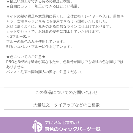
★幅広い加工ができる長めの襟足と横髪。
★自由にカット・加工ができるほどよい毛量。
サイドの髪や襟足を意識的に長くし、全体に軽くレイヤーを入れ、男性キ
ャラ、女性キャラどちらにも使用できるよう開発いたしました。
お顔に沿うように、丸みのある自然なラインに仕上げております。
カットやセットで、お好みの髪型に加工していただけます。
＜Sブルー01＞
ブルーの単色のみを使用しています。
明るいコバルトブルーに仕上げています。
★色についてのご注意★
PROとSARAは繊維が異なるため、色番号が同じでも繊維の色は同じでは
ありません。
バンス・毛束の同時購入の際はご注意ください。
この商品についてのお問い合わせ
大量注文・タイアップなどのご相談