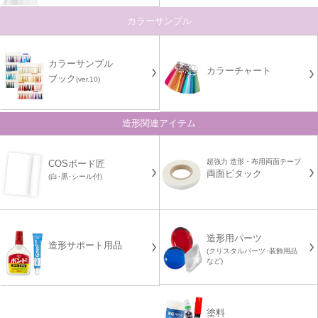
カラーサンプル
カラーサンプル
カラーチャート
ブック
(ver.10)
造形関連アイテム
超強力 造形・布用両面テープ
COSボード匠
両面ピタック
(白･黒･シール付)
造形用パーツ
造形サポート用品
(クリスタルパーツ･装飾用品
など)
塗料