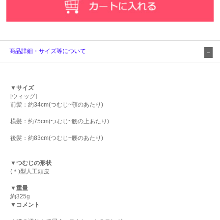
商品詳細・サイズ等について
▼サイズ
[ウィッグ]
前髪：約34cm(つむじ~顎のあたり)
横髪：約75cm(つむじ~腰の上あたり)
後髪：約83cm(つむじ~腰のあたり)
▼つむじの形状
(＊)型人工頭皮
▼重量
約325g
▼コメント