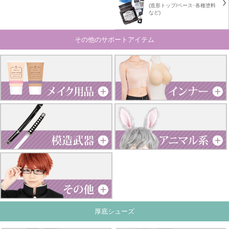
(造形トップ/ベース･各種塗料
など)
その他のサポートアイテム
厚底シューズ