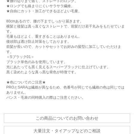
★腰の辺りまで届く、ストレートのロング。
★ロングでも絡まりにくいサラサラ繊維。
★自由にカット・加工ができるほどよい毛量。
80cmあるので、腰の下までしっかり届きます。
横髪と後髪は真っ直ぐなストレートで、前髪だけ若干丸みをもたせていま
す。
毛量もほどよく、重すぎることはありません。
後頭部は透け防止対策をしております。
前髪が長いので、カットやセットでお好みの髪型に加工していただけま
す。
＜Sブラック01＞
ブラック単色のみを使用しています。
光にあたっても黒く見えるスーパーブラックに仕上げています。
黒く染めたような真っ黒な発色が特徴です。
★色についてのご注意★
PROとSARAは繊維が異なるため、色番号が同じでも繊維の色は同じでは
ありません。
バンス・毛束の同時購入の際はご注意ください。
この商品についてのお問い合わせ
大量注文・タイアップなどのご相談