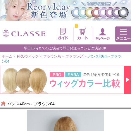
0
平日15時までのご決済で即日発送＆コンビニ決済OK!
ホーム
>
PROウィッグ
>
ブラウン系
>
ブラウン04
>
バンス40cm - ブラウ
ン04
バンス40cm - ブラウン04