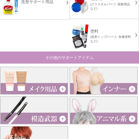
造形サポート用品
(クリスタルパーツ･装飾用品
など)
塗料
(造形トップ/ベース･各種塗料
など)
その他のサポートアイテム