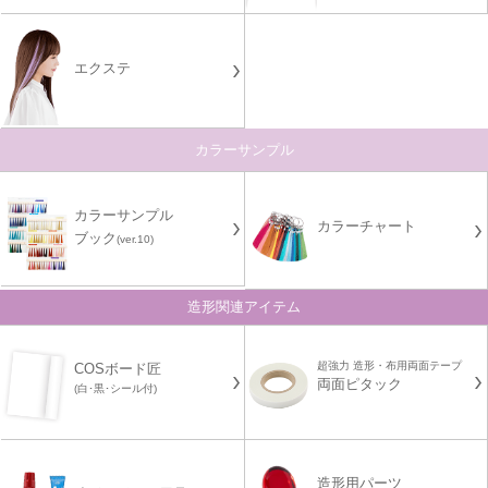
エクステ
カラーサンプル
カラーサンプル
カラーチャート
ブック
(ver.10)
造形関連アイテム
超強力 造形・布用両面テープ
COSボード匠
両面ピタック
(白･黒･シール付)
造形用パーツ