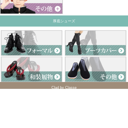
厚底シューズ
Clad by Classe