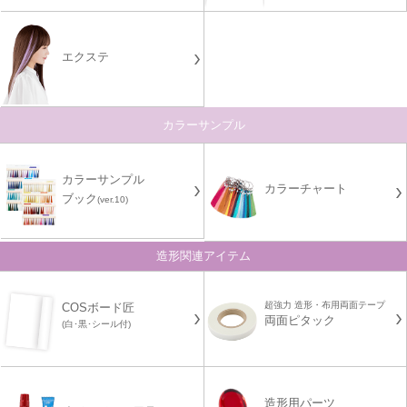
エクステ
カラーサンプル
カラーサンプル
カラーチャート
ブック
(ver.10)
造形関連アイテム
超強力 造形・布用両面テープ
COSボード匠
両面ピタック
(白･黒･シール付)
造形用パーツ