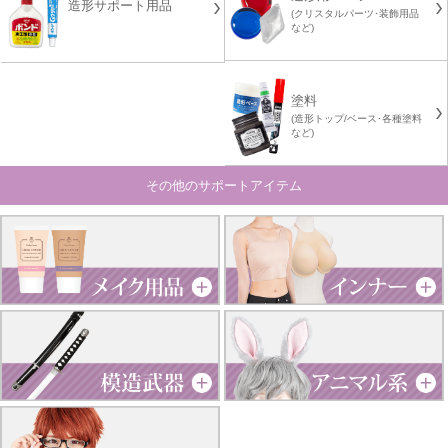
造形サポート用品
(クリスタルパーツ･装飾用品
など)
塗料
(造形トップ/ベース･各種塗料
など)
その他のサポートアイテム