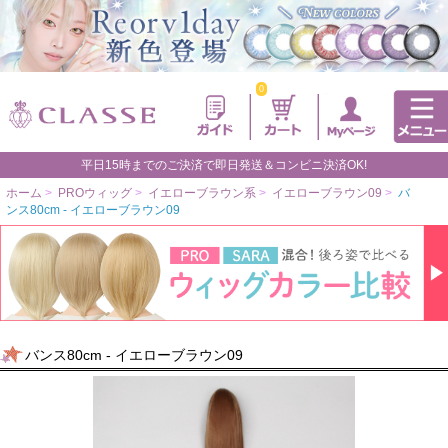
0
平日15時までのご決済で即日発送＆コンビニ決済OK!
ホーム
>
PROウィッグ
>
イエローブラウン系
>
イエローブラウン09
>
バ
ンス80cm - イエローブラウン09
バンス80cm - イエローブラウン09