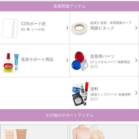
造形関連アイテム
超強力 造形・布用両面テープ
COSボード匠
両面ピタック
(白･黒･シール付)
造形用パーツ
造形サポート用品
(クリスタルパーツ･装飾用品
など)
塗料
(造形トップ/ベース･各種塗料
など)
その他のサポートアイテム