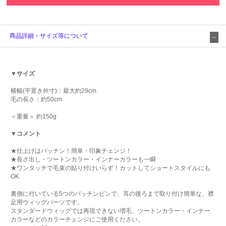
商品詳細・サイズ等について
▼サイズ
横幅(平置き外寸)：最大約29cm
毛の長さ：約50cm
＜重量＞ 約150g
▼コメント
★仕上げはパッチン！簡単・印象チェンジ！
★長さ出し・ツートンカラー・インナーカラーも一瞬
★ワンタッチで毛束の貼り付けいらず！カットしてショートスタイルにも
OK
裏側に付いている5つのパッチンピンで、耳の後ろまで取り付け簡単な、襟
足用ウィッグパーツです。
スタンダードウィッグでは再現できない増毛、ツートンカラー・インナー
カラーなどのカラーチェンジにご使用ください。