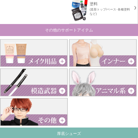
塗料
(造形トップ/ベース･各種塗料
など)
その他のサポートアイテム
厚底シューズ