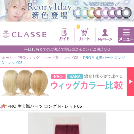
0
平日15時までのご決済で即日発送＆コンビニ決済OK!
ホーム
>
PROウィッグ
>
レッド系
>
レッド05
>
PRO 生え際パーツ ロング
N - レッド05
PRO 生え際パーツ ロング N - レッド05