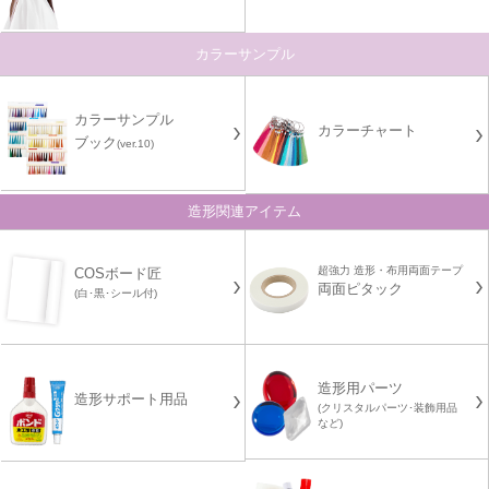
カラーサンプル
カラーサンプル
カラーチャート
ブック
(ver.10)
造形関連アイテム
超強力 造形・布用両面テープ
COSボード匠
両面ピタック
(白･黒･シール付)
造形用パーツ
造形サポート用品
(クリスタルパーツ･装飾用品
など)