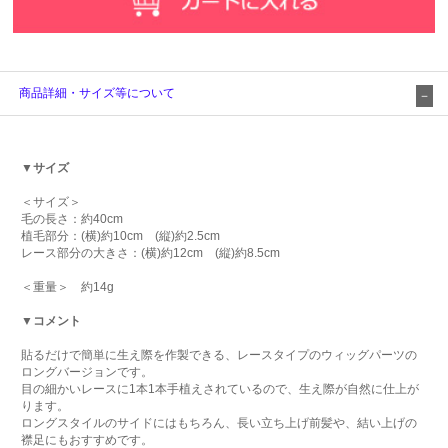
商品詳細・サイズ等について
▼サイズ
＜サイズ＞
毛の長さ：約40cm
植毛部分：(横)約10cm (縦)約2.5cm
レース部分の大きさ：(横)約12cm (縦)約8.5cm
＜重量＞ 約14g
▼コメント
貼るだけで簡単に生え際を作製できる、レースタイプのウィッグパーツの
ロングバージョンです。
目の細かいレースに1本1本手植えされているので、生え際が自然に仕上が
ります。
ロングスタイルのサイドにはもちろん、長い立ち上げ前髪や、結い上げの
襟足にもおすすめです。