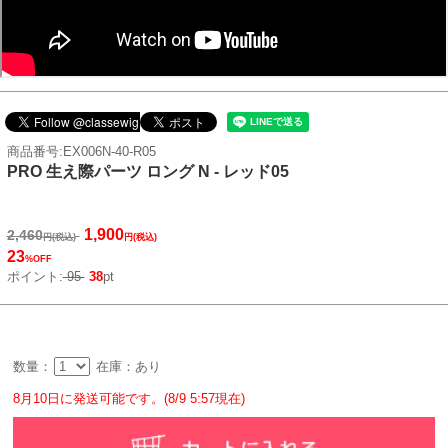
商品番号:EX006N-40-R05
PRO 生え際パーツ ロング N - レッド05
1,900
2,460
円(税込)
円(税込)
23
%OFF
ポイント:
95
38
pt
数量：
在庫：あり
8月10日に発送可能です。(8/9 5:57現在)