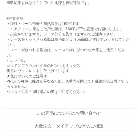
複数使用すればさらに広い生え際も再現可能です。
■注意事項
・繊維・レース部分の耐熱温度は160℃です。
・ヘアアイロン等をご使用の際は、160℃以下の設定でお願いします。
・染色を行いますと、レース部分も染まりますのでご注意下さい。
・レースをカットされる際は植毛部分より5mmほど空けてカットしてくだ
さい。
・レースがほつれる場合は、レースの縁にほつれ止め等をご使用くださ
い。
＜レッド05＞
レッドにブラウンに少量のピンクをミックス
明るいワインレッドに仕上げています。
★色についてのご注意★
PROとSARAは繊維が異なるため、色番号が同じでも繊維の色は同じでは
ありません。
バンス・毛束の同時購入の際はご注意ください。
この商品についてのお問い合わせ
大量注文・タイアップなどのご相談