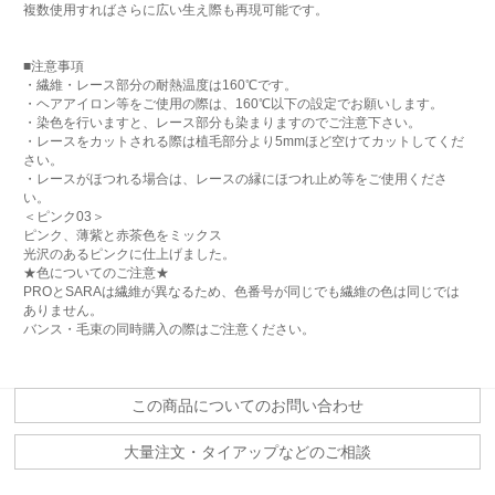
複数使用すればさらに広い生え際も再現可能です。
■注意事項
・繊維・レース部分の耐熱温度は160℃です。
・ヘアアイロン等をご使用の際は、160℃以下の設定でお願いします。
・染色を行いますと、レース部分も染まりますのでご注意下さい。
・レースをカットされる際は植毛部分より5mmほど空けてカットしてくだ
さい。
・レースがほつれる場合は、レースの縁にほつれ止め等をご使用くださ
い。
＜ピンク03＞
ピンク、薄紫と赤茶色をミックス
光沢のあるピンクに仕上げました。
★色についてのご注意★
PROとSARAは繊維が異なるため、色番号が同じでも繊維の色は同じでは
ありません。
バンス・毛束の同時購入の際はご注意ください。
この商品についてのお問い合わせ
大量注文・タイアップなどのご相談