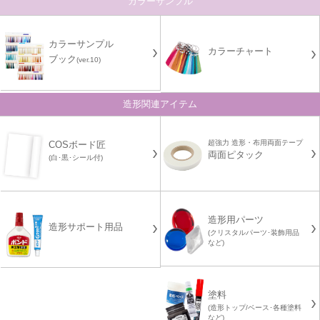
カラーサンプル
カラーサンプル
カラーチャート
ブック
(ver.10)
造形関連アイテム
超強力 造形・布用両面テープ
COSボード匠
両面ピタック
(白･黒･シール付)
造形用パーツ
造形サポート用品
(クリスタルパーツ･装飾用品
など)
塗料
(造形トップ/ベース･各種塗料
など)