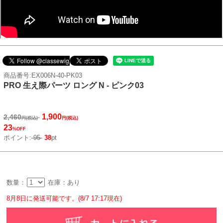
商品番号:EX006N-40-PK03
PRO 生え際パーツ ロング N - ピンク03
1,900
2,460
円(税込)
円(税込)
23
%OFF
ポイント:
95
38
pt
数量：
在庫：あり
8月8日に発送可能です。(8/7 17:17現在)