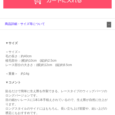
商品詳細・サイズ等について
▼サイズ
＜サイズ＞
毛の長さ：約40cm
植毛部分：(横)約10cm (縦)約2.5cm
レース部分の大きさ：(横)約12cm (縦)約8.5cm
＜重量＞ 約14g
▼コメント
貼るだけで簡単に生え際を作製できる、レースタイプのウィッグパーツの
ロングバージョンです。
目の細かいレースに1本1本手植えされているので、生え際が自然に仕上が
ります。
ロングスタイルのサイドにはもちろん、長い立ち上げ前髪や、結い上げの
襟足にもおすすめです。