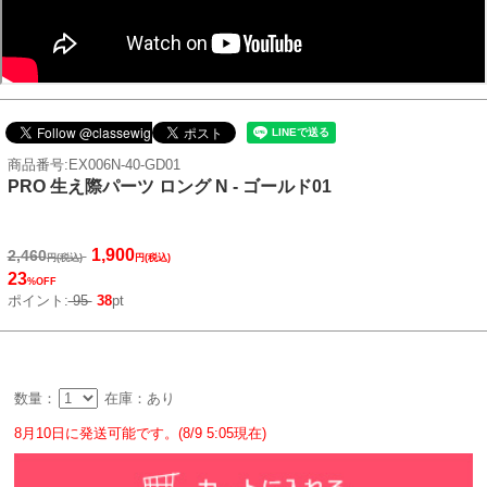
商品番号:EX006N-40-GD01
PRO 生え際パーツ ロング N - ゴールド01
1,900
2,460
円(税込)
円(税込)
23
%OFF
ポイント:
95
38
pt
数量：
在庫：あり
8月10日に発送可能です。(8/9 5:05現在)