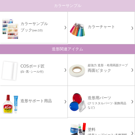
カラーサンプル
カラーサンプル
カラーチャート
ブック
(ver.10)
造形関連アイテム
超強力 造形・布用両面テープ
COSボード匠
両面ピタック
(白･黒･シール付)
造形用パーツ
造形サポート用品
(クリスタルパーツ･装飾用品
など)
塗料
(造形トップ/ベース･各種塗料