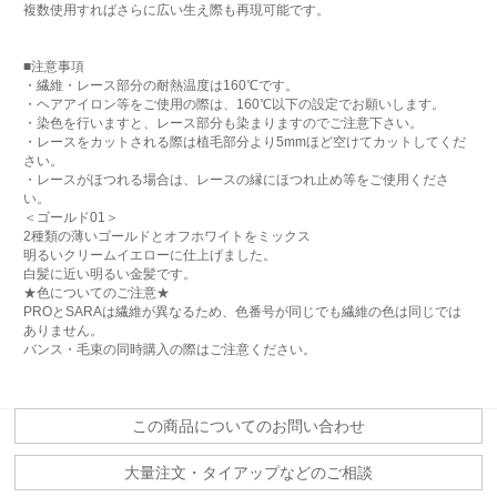
複数使用すればさらに広い生え際も再現可能です。
■注意事項
・繊維・レース部分の耐熱温度は160℃です。
・ヘアアイロン等をご使用の際は、160℃以下の設定でお願いします。
・染色を行いますと、レース部分も染まりますのでご注意下さい。
・レースをカットされる際は植毛部分より5mmほど空けてカットしてくだ
さい。
・レースがほつれる場合は、レースの縁にほつれ止め等をご使用くださ
い。
＜ゴールド01＞
2種類の薄いゴールドとオフホワイトをミックス
明るいクリームイエローに仕上げました。
白髪に近い明るい金髪です。
★色についてのご注意★
PROとSARAは繊維が異なるため、色番号が同じでも繊維の色は同じでは
ありません。
バンス・毛束の同時購入の際はご注意ください。
この商品についてのお問い合わせ
大量注文・タイアップなどのご相談