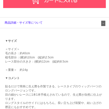
商品詳細・サイズ等について
▼サイズ
＜サイズ＞
毛の長さ：約40cm
植毛部分：(横)約10cm (縦)約2.5cm
レース部分の大きさ：(横)約12cm (縦)約8.5cm
＜重量＞ 約14g
▼コメント
貼るだけで簡単に生え際を作製できる、レースタイプのウィッグパーツの
ロングバージョンです。
目の細かいレースに1本1本手植えされているので、生え際が自然に仕上が
ります。
ロングスタイルのサイドにはもちろん、長い立ち上げ前髪や、結い上げの
襟足にもおすすめです。