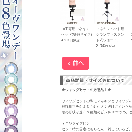
ッとスマホス
コニシ ボンド Ｇク
加工専用マネキン
マネキンヘッド用
ップ 黒
リヤー 50ml（箱入
ヘッド(等身サイズ)
クランプ（スタン
り）
4,910
ド式ショート)
円(税込)
円(税込)
660
2,750
円(税込)
円(税込)
★ウィッグセットの必需品！★
ウィッグセットの際にマネキンとウィッグ
裁縫用マチ針よりも針が太く抜けにくいた
頭の形状が違う２種類のピンを10本づつ、合
▼Ｔ型タイプピン
セット時の固定はもちろん、刺しているピ