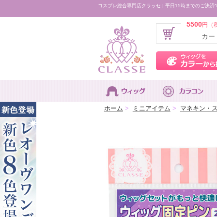
コスプレ総合専門店クラッセ | 平日15時までのご決済
5500
円（
カー
ホーム
>
ミニアイテム
>
マネキン・