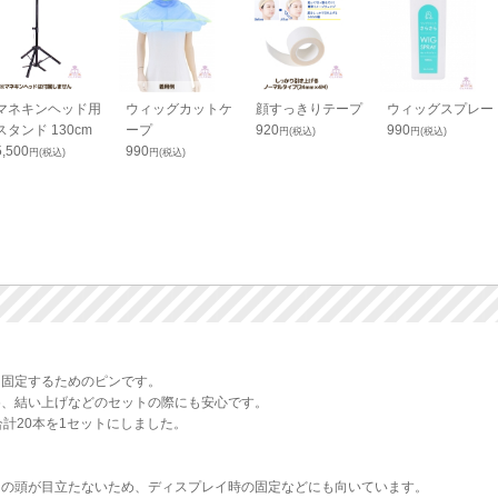
マネキンヘッド用
ウィッグカットケ
顔すっきりテープ
ウィッグスプレー
スタンド 130cm
ープ
920
990
円(税込)
円(税込)
5,500
990
円(税込)
円(税込)
を固定するためのピンです。
め、結い上げなどのセットの際にも安心です。
計20本を1セットにしました。
ンの頭が目立たないため、ディスプレイ時の固定などにも向いています。