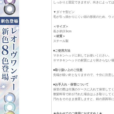
しっかりと固定できますが、向きによって
▼ダイヤ型ピン
毛が引っ掛かりにくい頭の形状のため、ウ
＜サイズ＞
長さ/約3.9cm
＜材質＞
スチール製
■ご使用方法
マネキンヘッドに刺してお使いください。
※マネキンヘッドの材質により刺さらない
■取り扱い上のご注意
先端が鋭い針となりますので、十分に注意
■お手入れ・保管について
保管の際は付属のケースに入れて保管して
整髪料等で針が汚れた場合はふき取りして
汚れをそのまま放置しますと、錆の原因等
★合わせてのご使用におすすめ！★