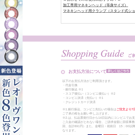
加工専用マネキンヘッド（等身サイズ）
マネキンヘッド用クランプ（スタンド式シ
お支払方法について
以下のお支払方法がご利用頂けます。
・代金引換
・銀行振込 ※1
・スコア後払い（コンビニ後払い）※2
・コンビニ決済（先払い）※1
・クレジットカード決済
※1.銀行振込、コンビニ先払いの場合は
ご注文より7
ご了承の程をお願い申し上げます。
※2.は、払込票発行日から14日以内にコンビニでお
ご入金の確認がとれない場合、ご請求金額に回収事務
回、合計891円）また、金曜日・祝前日 15：00
なります。