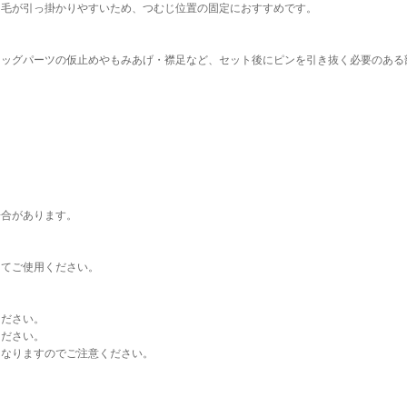
は毛が引っ掛かりやすいため、つむじ位置の固定におすすめです。
ィッグパーツの仮止めやもみあげ・襟足など、セット後にピンを引き抜く必要のある
場合があります。
してご使用ください。
ください。
ください。
になりますのでご注意ください。