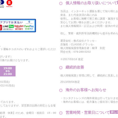
個人情報のお取り扱いについて
当店は、インターネット通販を通じて知り得たお
発送、また代金決済の為にのみ
使用し、お客様に無断で第三者に譲渡・漏洩す
安心してお買い物をお楽しみくださいませ。
また個人情報開示・訂正および利用・提供の中
但し、警察・裁判所等法的機関から提示を求め
運営会社：株式会社クラッセ：
店舗名：CLASSE-クラッセ-
。
個人情報保護管理責任者：柳澤 到宏
マト運輸ネコポスのいずれかよりご選択いただけ
問合せ先：079-289-0202
ざいます）
※2017/03/16 改定
2日後のお届けとなります。
継続的改善
個人情報保護と管理に関して、継続的に見直し
2013/09/04改定
01現在)
日2:01現在)
海外のお客様へお知らせ
・コンタクトレンズの海外発送は行っておりま
・海外のお客様には、処方箋をご提出頂く場合
っております。
付しておりますが、翌営業日以降の対応となる場
営業時間・営業日について
処理 休業】のため、金曜日・祝前日 15：00
ます。