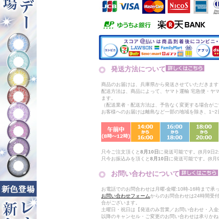
発送方法について
商品のお届けは、兵庫県から発送させていただきます
配送方法は、商品によって、ヤマト運輸 宅急便・ヤ
ます。
（配送業者・配送方法は、予告なく変更する場合がご
お客様へのお届けは離島など一部の地域を除き、1~
只今ご注文頂くと
8月10日
に発送可能です。(8月9日2:
只今お振込みを頂くと
8月10日
に発送可能です。(8月9
お問い合わせについて
お電話でのお問合わせは月曜-金曜:10時-16時まで承
お問い合わせフォーム
からのお問合わせは24時間受
合がございます。
土曜日・祝日は【発送のみ営業／お問い合わせ・入金
以降のキャンセル・ご変更のお問い合わせは承りかね