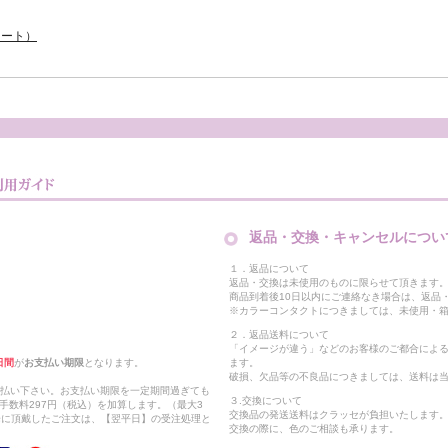
ョート）
返品・交換・キャンセルについ
１．返品について
返品・交換は未使用のものに限らせて頂きます
商品到着後10日以内にご連絡なき場合は、返品
※カラーコンタクトにつきましては、未使用・箱
２．返品送料について
「イメージが違う」などのお客様のご都合によ
日間
が
お支払い期限
となります。
ます。
破損、欠品等の不良品につきましては、送料は
支払い下さい。お支払い期限を一定期間過ぎても
３.交換について
手数料297円（税込）を加算します。（最大3
交換品の発送送料はクラッセが負担いたします
以降に頂戴したご注文は、【翌平日】の受注処理と
交換の際に、色のご相談も承ります。