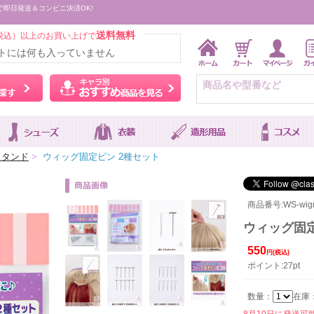
で即日発送＆コンビニ決済OK!
送料無料
税込）以上のお買い上げで
トには何も入っていません
ウィッグをカラーから探す
キャラ別おすすめ商品を
スタンド
>
ウィッグ固定ピン 2種セット
商品番号:WS-wign
ウィッグ固定
550
円(税込)
ポイント:27pt
数量：
在庫
8月10日に発送可能で