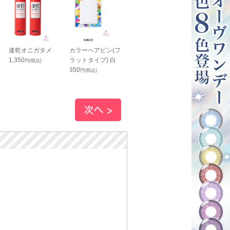
速乾オニガタメ
カラーヘアピン(フ
ウィッグカット用
ウィッグネッ
1,350
ラットタイプ) 白
シート 10枚入り
ット(ストッキ
円(税込)
350
550
タイプ)
円(税込)
円(税込)
690
円(税込)