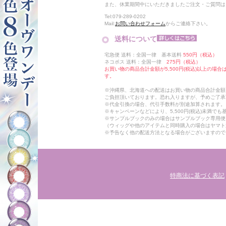
また、休業期間中にいただきましたご注文・ご質問は
Tel:079-289-0202
Mail:
お問い合わせフォーム
からご連絡下さい。
送料について
宅急便 送料：全国一律 基本送料
550円（税込）
ネコポス 送料：全国一律
275円（税込）
お買い物の商品合計金額が5,500円(税込)以上の場
す。
※沖縄県、北海道への配送はお買い物の商品合計金額に
ご負担頂いております。恐れ入りますが、予めご了承
※代金引換の場合、代引手数料が別途加算されます。
※キャンペーンなどにより、5,500円(税込)未満で
※サンプルブックのみの場合はサンプルブック専用便
（ウィッグや他のアイテムと同時購入の場合はヤマト
※予告なく他の配送方法となる場合がございますので
特商法に基づく表記