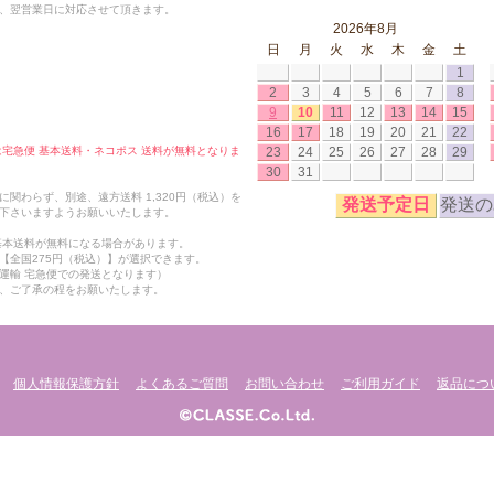
、翌営業日に対応させて頂きます。
2026年8月
日
月
火
水
木
金
土
1
2
3
4
5
6
7
8
9
10
11
12
13
14
15
16
17
18
19
20
21
22
23
24
25
26
27
28
29
合は宅急便 基本送料・ネコポス 送料が無料となりま
30
31
関わらず、別途、遠方送料 1,320円（税込）を
発送予定日
発送の
下さいますようお願いいたします。
も基本送料が無料になる場合があります。
【全国275円（税込）】が選択できます。
運輸 宅急便での発送となります）
、ご了承の程をお願いたします。
個人情報保護方針
よくあるご質問
お問い合わせ
ご利用ガイド
返品につ