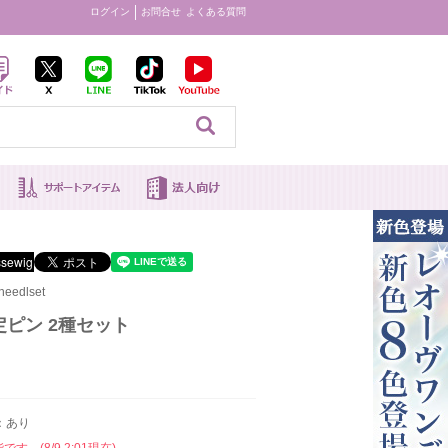
ログイン
お問合せ
よくある質問
見る
eedlset
ピン 2種セット
：あり
す。(8/9 2:01現在)