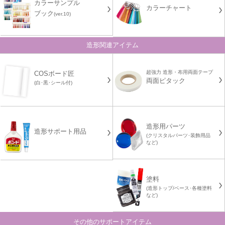
カラーサンプル
カラーチャート
ブック
(ver.10)
造形関連アイテム
超強力 造形・布用両面テープ
COSボード匠
両面ピタック
(白･黒･シール付)
造形用パーツ
造形サポート用品
(クリスタルパーツ･装飾用品
など)
塗料
(造形トップ/ベース･各種塗料
など)
その他のサポートアイテム