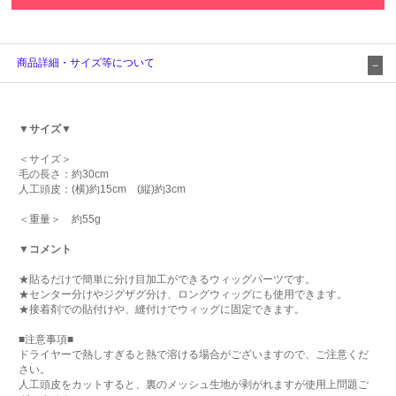
商品詳細・サイズ等について
▼サイズ▼
＜サイズ＞
毛の長さ：約30cm
人工頭皮：(横)約15cm (縦)約3cm
＜重量＞ 約55g
▼コメント
★貼るだけで簡単に分け目加工ができるウィッグパーツです。
★センター分けやジグザグ分け、ロングウィッグにも使用できます。
★接着剤での貼付けや、縫付けでウィッグに固定できます。
■注意事項■
ドライヤーで熱しすぎると熱で溶ける場合がございますので、ご注意くだ
さい。
人工頭皮をカットすると、裏のメッシュ生地が剥がれますが使用上問題ご