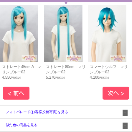
- マ
ストレート80cm - マリ
スマートウルフ - マリ
ポニーテールベース
ンブルー02
ンブルー02
マリンブルー02
5,270
4,100
4,290
円(税込)
円(税込)
円(税込)
フォトパレード(お客様投稿写真)を見る
似た色の商品を見る