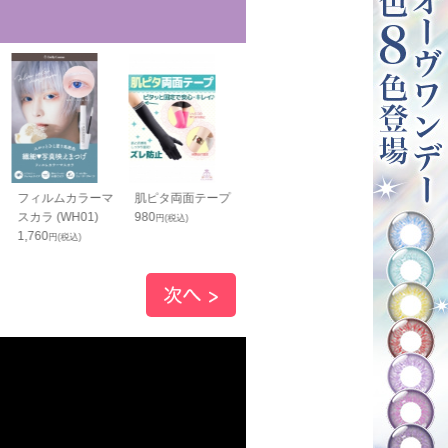
フィルムカラーマ
肌ピタ両面テープ
リングピアス(イヤ
シャツ固定用
スカラ (WH01)
980
リング) ブラック
ター 黒
円(税込)
1,760
980
1,400
円(税込)
円(税込)
円(税込)