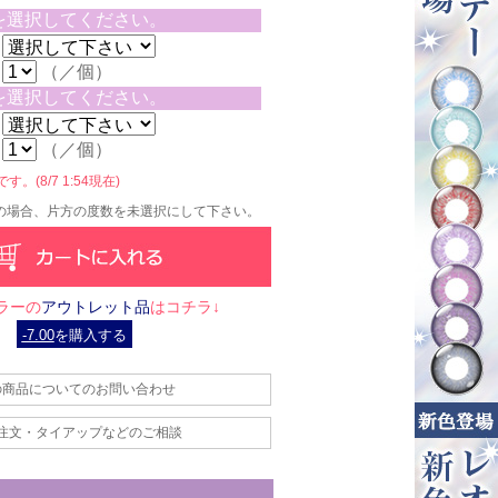
を選択してください。
（／個）
を選択してください。
（／個）
。(8/7 1:54現在)
の場合、片方の度数を未選択にして下さい。
ラーの
アウトレット品
はコチラ↓
-7.00
を購入する
の商品についてのお問い合わせ
注文・タイアップなどのご相談