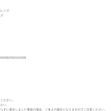
トレンズ
ンズ
600BZX00102A08
みください。
ださい。
守らずに発生しました事故の場合、ご本人の責任となりますのでご注意ください。