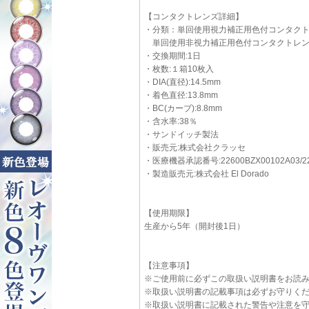
【コンタクトレンズ詳細】
・分類：単回使用視力補正用色付コンタク
単回使用非視力補正用色付コンタクトレ
・交換期間:1日
・枚数:１箱10枚入
・DIA(直径):14.5mm
・着色直径:13.8mm
・BC(カーブ):8.8mm
・含水率:38％
・サンドイッチ製法
・販売元:株式会社クラッセ
・医療機器承認番号:22600BZX00102A03/22
・製造販売元:株式会社 El Dorado
【使用期限】
生産から5年（開封後1日）
【注意事項】
※ご使用前に必ずこの取扱い説明書をお読
※取扱い説明書の記載事項は必ずお守りく
※取扱い説明書に記載された警告や注意を