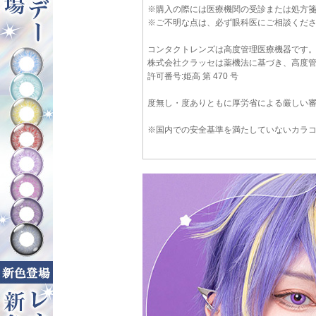
※購入の際には医療機関の受診または処方
※ご不明な点は、必ず眼科医にご相談くだ
コンタクトレンズは高度管理医療機器です
株式会社クラッセは薬機法に基づき、高度
許可番号:姫高 第 470 号
度無し・度ありともに厚労省による厳しい
※国内での安全基準を満たしていないカラ