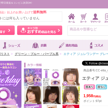
で即日発送＆コンビニ決済OK!
送料無料
税込）以上のお買い上げで
トには何も入っていません
ウィッグをカラーから探す
キャラ別おすすめ商品を
別リスト
>
グリーン・ブルー・パープル系
>
エティア ジュレワンデー グレ
商品番号:CC-etia_o
エティア ジ
1,958
円(税込)
ポイント:97pt