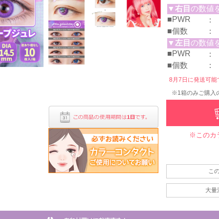
▼
右目
の数値
■PWR
：
■個数
：
▼
左目
の数値
■PWR
：
■個数
：
8月7日に発送可能です
※1箱のみご購入
※このカ
こ
大量