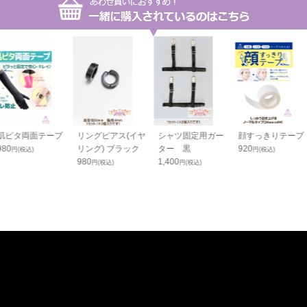
肌ピタ両面テープ
リングピアス(イヤ
シャツ固定用ガー
顔すっきりテープ
980
リング) ブラック
ター 黒
920
円(税込)
円(税込)
980
1,400
円(税込)
円(税込)