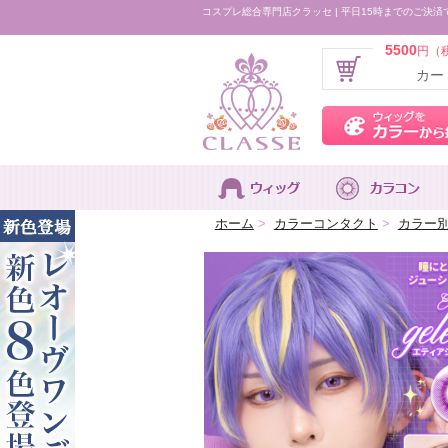
コスプレ総合専門店クラッセ | 平日15時までのご決済
5500
円（
カー
ホーム
>
カラーコンタクト
>
カラー