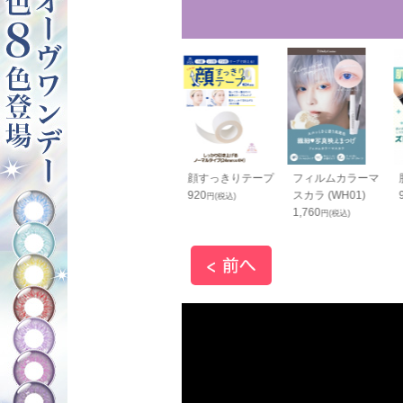
グピアス(イヤ
シャツ固定用ガー
顔すっきりテープ
フィルムカラーマ
グ) ブラック
ター 黒
920
スカラ (WH01)
円(税込)
1,400
1,760
円(税込)
円(税込)
円(税込)