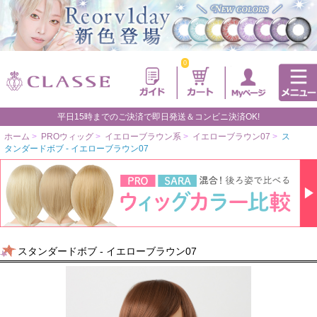
0
平日15時までのご決済で即日発送＆コンビニ決済OK!
ホーム
>
PROウィッグ
>
イエローブラウン系
>
イエローブラウン07
>
ス
タンダードボブ - イエローブラウン07
スタンダードボブ - イエローブラウン07