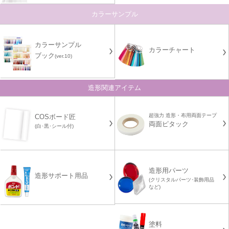
カラーサンプル
カラーサンプル
カラーチャート
ブック
(ver.10)
造形関連アイテム
超強力 造形・布用両面テープ
COSボード匠
両面ピタック
(白･黒･シール付)
造形用パーツ
造形サポート用品
(クリスタルパーツ･装飾用品
など)
塗料