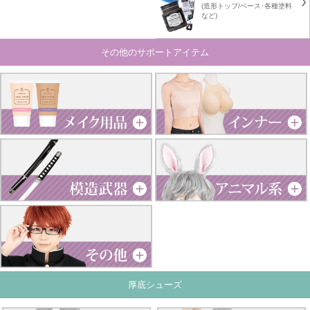
(造形トップ/ベース･各種塗料
など)
その他のサポートアイテム
厚底シューズ