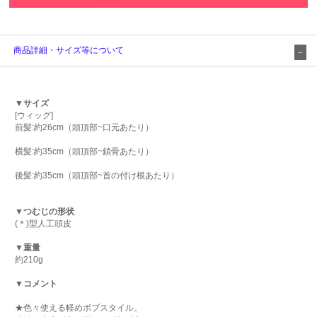
商品詳細・サイズ等について
▼サイズ
[ウィッグ]
前髪:約26cm（頭頂部~口元あたり）
横髪:約35cm（頭頂部~鎖骨あたり）
後髪:約35cm（頭頂部~首の付け根あたり）
▼つむじの形状
(＊)型人工頭皮
▼重量
約210g
▼コメント
★色々使える軽めボブスタイル。