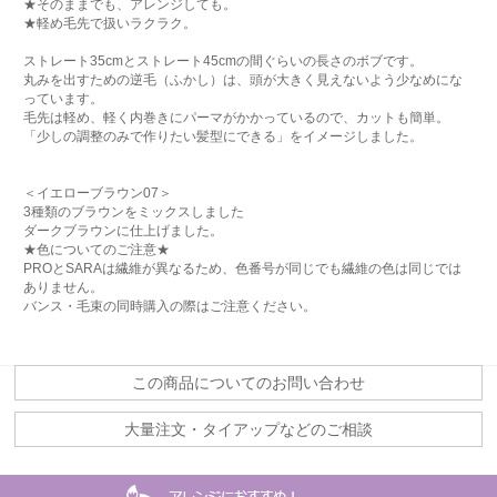
★そのままでも、アレンジしても。
★軽め毛先で扱いラクラク。
ストレート35cmとストレート45cmの間ぐらいの長さのボブです。
丸みを出すための逆毛（ふかし）は、頭が大きく見えないよう少なめにな
っています。
毛先は軽め、軽く内巻きにパーマがかかっているので、カットも簡単。
「少しの調整のみで作りたい髪型にできる」をイメージしました。
＜イエローブラウン07＞
3種類のブラウンをミックスしました
ダークブラウンに仕上げました。
★色についてのご注意★
PROとSARAは繊維が異なるため、色番号が同じでも繊維の色は同じでは
ありません。
バンス・毛束の同時購入の際はご注意ください。
この商品についてのお問い合わせ
大量注文・タイアップなどのご相談