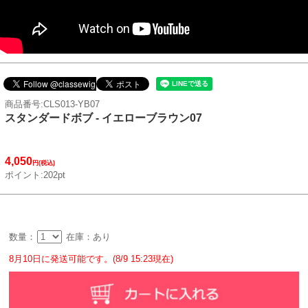
商品番号:CLS013-YB07
スタンダードボブ - イエローブラウン07
4,050
円(税込)
ポイント:202pt
数量：
在庫：あり
8月10日に発送可能です。(8/9 15:23現在)