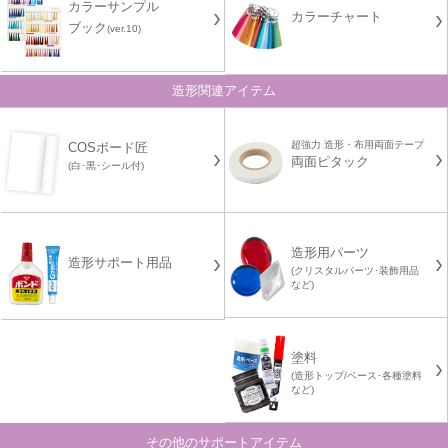
カラーサンプル
カラーチャート
ブック
(ver.10)
造形関連アイテム
超強力 造形・布用両面テープ
COSボード匠
両面ピタック
(白･黒･シール付)
造形用パーツ
造形サポート用品
(クリスタルパーツ･装飾用品
など)
塗料
(造形トップ/ベース･各種塗料
など)
その他のサポートアイテム