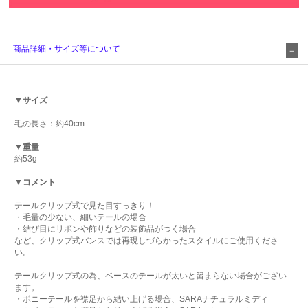
商品詳細・サイズ等について
▼サイズ
毛の長さ：約40cm
▼重量
約53g
▼コメント
テールクリップ式で見た目すっきり！
・毛量の少ない、細いテールの場合
・結び目にリボンや飾りなどの装飾品がつく場合
など、クリップ式バンスでは再現しづらかったスタイルにご使用くださ
い。
テールクリップ式の為、ベースのテールが太いと留まらない場合がござい
ます。
・ポニーテールを襟足から結い上げる場合、SARAナチュラルミディ