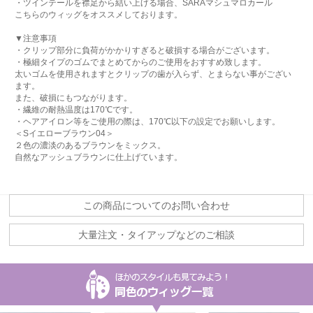
・ツインテールを襟足から結い上げる場合、SARAマシュマロカール
こちらのウィッグをオススメしております。
▼注意事項
・クリップ部分に負荷がかかりすぎると破損する場合がございます。
・極細タイプのゴムでまとめてからのご使用をおすすめ致します。
太いゴムを使用されますとクリップの歯が入らず、とまらない事がござい
ます。
また、破損にもつながります。
・繊維の耐熱温度は170℃です。
・ヘアアイロン等をご使用の際は、170℃以下の設定でお願いします。
＜Sイエローブラウン04＞
２色の濃淡のあるブラウンをミックス。
自然なアッシュブラウンに仕上げています。
この商品についてのお問い合わせ
大量注文・タイアップなどのご相談