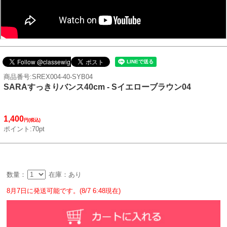
商品番号:SREX004-40-SYB04
SARAすっきりバンス40cm - Sイエローブラウン04
1,400
円(税込)
ポイント:70pt
数量：
在庫：あり
8月7日に発送可能です。(8/7 6:48現在)