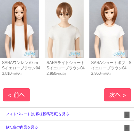
ARAワンレン70cm -
SARAライトショート -
SARAショートボブ - S
Sイエローブラウン04
Sイエローブラウン04
イエローブラウン04
,810
2,950
2,950
3
円(税込)
円(税込)
円(税込)
フォトパレード(お客様投稿写真)を見る
似た色の商品を見る