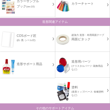
カラーサンプル
カラーチャート
ブック
(ver.10)
造形関連アイテム
超強力 造形・布用両面テープ
COSボード匠
両面ピタック
(白･黒･シール付)
造形用パーツ
造形サポート用品
(クリスタルパーツ･装飾用品
など)
塗料
(造形トップ/ベース･各種塗料
など)
その他のサポートアイテム