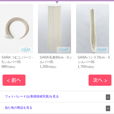
SARA つむじパーツ -
SARA毛束80cm - Sシ
SARAバンス70cm - S
Sシルバー05
ルバー05
シルバー05
880
1,200
1,750
円(税込)
円(税込)
円(税込)
フォトパレード(お客様投稿写真)を見る
似た色の商品を見る