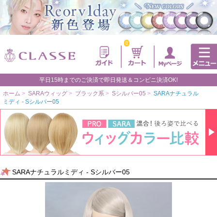
0
平日15時までのご決済で即日発送＆コンビニ決済OK!
ホーム
>
SARAウィッグ
>
ブラック系
>
Sシルバー05
>
SARAナチュラル
ミディ - Sシルバー05
SARAナチュラルミディ - Sシルバー05