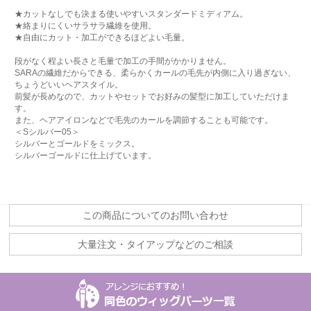
★カットなしでも決まる使いやすいスタンダードミディアム。
★絡まりにくいサラサラ繊維を使用。
★自由にカット・加工ができるほどよい毛量。
段がなく程よい長さと毛量で加工の手間がかかりません。
SARAの繊維だからできる、柔らかくカールの毛先が内側に入り過ぎない、
ちょうどいいヘアスタイル。
前髪が長めなので、カットやセットでお好みの髪型に加工していただけま
す。
また、ヘアアイロンなどで毛先のカールを調節することも可能です。
＜Sシルバー05＞
シルバーとゴールドをミックス。
シルバーゴールドに仕上げています。
この商品についてのお問い合わせ
大量注文・タイアップなどのご相談