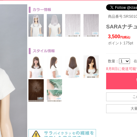
商品番号:SRS010
SARAナチュ
3,500
円(税込)
ポイント:175pt
数量：
在
8月8日に発送可能です
こ
大