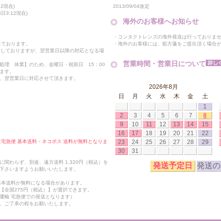
2013/09/04改定
2現在)
日3:12現在)
海外のお客様へお知らせ
・コンタクトレンズの海外発送は行っておりま
・海外のお客様には、処方箋をご提出頂く場合
っております。
付しておりますが、翌営業日以降の対応となる場
営業時間・営業日について
処理 休業】のため、金曜日・祝前日 15：00
ます。
、翌営業日に対応させて頂きます。
2026年8月
日
月
火
水
木
金
土
1
2
3
4
5
6
7
8
9
10
11
12
13
14
15
16
17
18
19
20
21
22
23
24
25
26
27
28
29
合は宅急便 基本送料・ネコポス 送料が無料となりま
30
31
関わらず、別途、遠方送料 1,320円（税込）を
発送予定日
発送の
下さいますようお願いいたします。
も基本送料が無料になる場合があります。
【全国275円（税込）】が選択できます。
運輸 宅急便での発送となります）
、ご了承の程をお願いたします。