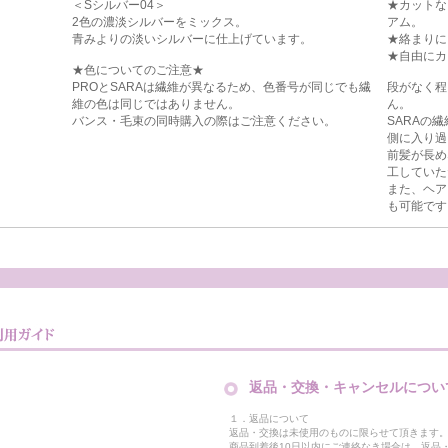
＜Sシルバー04＞
★カットな
2色の濃淡シルバーをミックス。
アム。
青みよりの淡いシルバーに仕上げています。
★絡まりに
★自由にカ
★色についてのご注意★
PROとSARAは繊維が異なるため、色番号が同じでも繊
段がなく程
維の色は同じではありません。
ん。
バンス・毛束の同時購入の際はご注意ください。
SARAの
側に入り過
前髪が長め
工していた
また、ヘア
も可能です
返品・交換・キャンセルについ
１．返品について
返品・交換は未使用のものに限らせて頂きます
商品到着後10日以内にご連絡なき場合は、返品