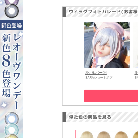
Sシルバー04
S
SARAショートボブ
S