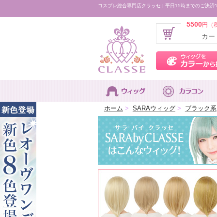
コスプレ総合専門店クラッセ | 平日15時までのご決済
5500
円（
カー
ホーム
>
SARAウィッグ
>
ブラック系