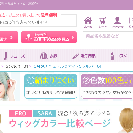
で即日発送＆コンビニ決済OK!
送料無料
税込）以上のお買い上げで
トには何も入っていません
ウィッグをカラーから探す
キャラ別おすすめ商品を
>
Sシルバー04
>
SARAナチュラルミディ - Sシルバー04