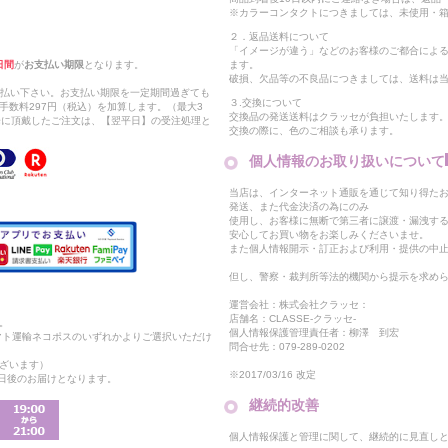
※カラーコンタクトにつきましては、未使用・箱
２．返品送料について
「イメージが違う」などのお客様のご都合によ
日間
が
お支払い期限
となります。
ます。
破損、欠品等の不良品につきましては、送料は
支払い下さい。お支払い期限を一定期間過ぎても
３.交換について
手数料297円（税込）を加算します。（最大3
交換品の発送送料はクラッセが負担いたします
以降に頂戴したご注文は、【翌平日】の受注処理と
交換の際に、色のご相談も承ります。
個人情報のお取り扱いについて
当店は、インターネット通販を通じて知り得たお
発送、また代金決済の為にのみ
使用し、お客様に無断で第三者に譲渡・漏洩す
安心してお買い物をお楽しみくださいませ。
また個人情報開示・訂正および利用・提供の中
但し、警察・裁判所等法的機関から提示を求め
運営会社：株式会社クラッセ：
店舗名：CLASSE-クラッセ-
。
個人情報保護管理責任者：柳澤 到宏
マト運輸ネコポスのいずれかよりご選択いただけ
問合せ先：079-289-0202
ざいます）
※2017/03/16 改定
2日後のお届けとなります。
継続的改善
個人情報保護と管理に関して、継続的に見直し