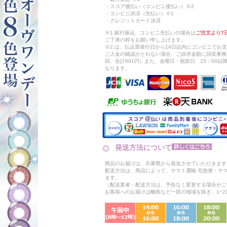
・スコア後払い（コンビニ後払い）※2
・コンビニ決済（先払い）※1
・クレジットカード決済
※1.銀行振込、コンビニ先払いの場合は
ご注文より7
ご了承の程をお願い申し上げます。
※2.は、払込票発行日から14日以内にコンビニでお
ご入金の確認がとれない場合、ご請求金額に回収事務
回、合計891円）また、金曜日・祝前日 15：00
なります。
発送方法について
商品のお届けは、兵庫県から発送させていただきます
配送方法は、商品によって、ヤマト運輸 宅急便・ヤ
ます。
（配送業者・配送方法は、予告なく変更する場合がご
お客様へのお届けは離島など一部の地域を除き、1~