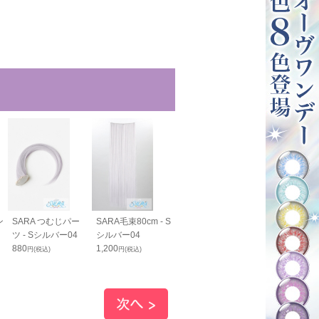
ン
SARA つむじパー
SARA毛束80cm - S
SARAバンス70cm
SARAバンス
ツ - Sシルバー04
シルバー04
- Sシルバー04
130cm - S
880
1,200
1,750
04
円(税込)
円(税込)
円(税込)
1,980
円(税込)