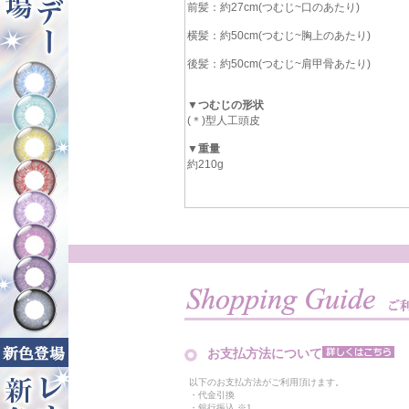
前髪：約27cm(つむじ~口のあたり)
横髪：約50cm(つむじ~胸上のあたり)
後髪：約50cm(つむじ~肩甲骨あたり)
▼つむじの形状
(＊)型人工頭皮
▼重量
約210g
お支払方法について
以下のお支払方法がご利用頂けます。
・代金引換
・銀行振込 ※1