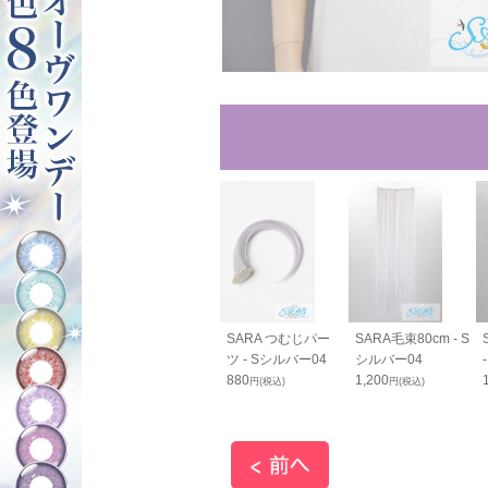
RAすっきりバン
SARAすっきりバン
SARA つむじパー
SARA毛束80cm - S
cm - Sシルバ
ス70cm - Sシルバ
ツ - Sシルバー04
シルバー04
ー04
880
1,200
円(税込)
円(税込)
0
1,800
円(税込)
円(税込)