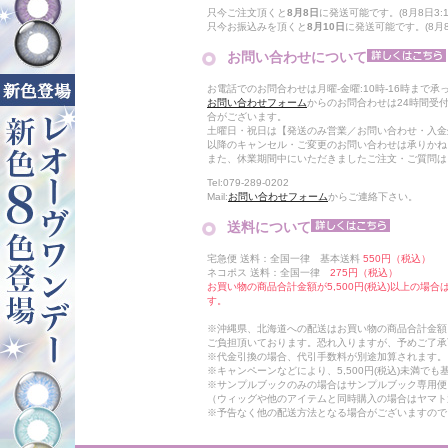
只今ご注文頂くと
8月8日
に発送可能です。(8月8日3:1
只今お振込みを頂くと
8月10日
に発送可能です。(8月8
お問い合わせについて
お電話でのお問合わせは月曜-金曜:10時-16時まで承
お問い合わせフォーム
からのお問合わせは24時間受
合がございます。
土曜日・祝日は【発送のみ営業／お問い合わせ・入金
以降のキャンセル・ご変更のお問い合わせは承りかね
また、休業期間中にいただきましたご注文・ご質問は
Tel:079-289-0202
Mail:
お問い合わせフォーム
からご連絡下さい。
送料について
宅急便 送料：全国一律 基本送料
550円（税込）
ネコポス 送料：全国一律
275円（税込）
お買い物の商品合計金額が5,500円(税込)以上の場
す。
※沖縄県、北海道への配送はお買い物の商品合計金額に
ご負担頂いております。恐れ入りますが、予めご了承
※代金引換の場合、代引手数料が別途加算されます。
※キャンペーンなどにより、5,500円(税込)未満で
※サンプルブックのみの場合はサンプルブック専用便
（ウィッグや他のアイテムと同時購入の場合はヤマト
※予告なく他の配送方法となる場合がございますので