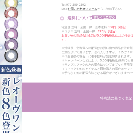
Tel:079-289-0202
Mail:
お問い合わせフォーム
からご連絡下さい。
送料について
宅急便 送料：全国一律 基本送料
550円（税込）
ネコポス 送料：全国一律
275円（税込）
お買い物の商品合計金額が5,500円(税込)以上の場
す。
※沖縄県、北海道への配送はお買い物の商品合計金額に
ご負担頂いております。恐れ入りますが、予めご了承
※代金引換の場合、代引手数料が別途加算されます。
※キャンペーンなどにより、5,500円(税込)未満で
※サンプルブックのみの場合はサンプルブック専用便
（ウィッグや他のアイテムと同時購入の場合はヤマト
※予告なく他の配送方法となる場合がございますので
特商法に基づく表記