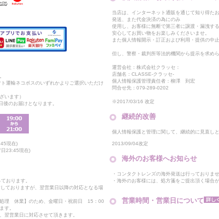
当店は、インターネット通販を通じて知り得たお
発送、また代金決済の為にのみ
使用し、お客様に無断で第三者に譲渡・漏洩す
安心してお買い物をお楽しみくださいませ。
また個人情報開示・訂正および利用・提供の中
但し、警察・裁判所等法的機関から提示を求め
運営会社：株式会社クラッセ：
店舗名：CLASSE-クラッセ-
。
個人情報保護管理責任者：柳澤 到宏
マト運輸ネコポスのいずれかよりご選択いただけ
問合せ先：079-289-0202
ざいます）
※2017/03/16 改定
2日後のお届けとなります。
継続的改善
個人情報保護と管理に関して、継続的に見直し
2013/09/04改定
45現在)
23:45現在)
海外のお客様へお知らせ
・コンタクトレンズの海外発送は行っておりま
・海外のお客様には、処方箋をご提出頂く場合
っております。
付しておりますが、翌営業日以降の対応となる場
営業時間・営業日について
処理 休業】のため、金曜日・祝前日 15：00
ます。
、翌営業日に対応させて頂きます。