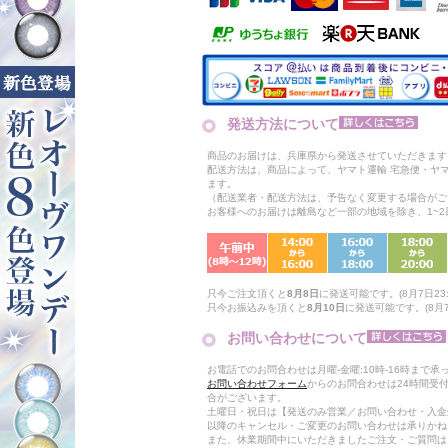
発送方法について
商品のお届けは、兵庫県から発送させていただきます
配送方法は、商品によって、ヤマト運輸 宅急便・ヤ
ます。
（配送業者・配送方法は、予告なく変更する場合がご
お客様へのお届けは離島など一部の地域を除き、1~
只今ご注文頂くと
8月8日
に発送可能です。(8月7日23:
只今お振込みを頂くと
8月10日
に発送可能です。(8月7日
お問い合わせについて
お電話でのお問合わせは月曜-金曜:10時-16時まで承
お問い合わせフォーム
からのお問合わせは24時間受
合がございます。
土曜日・祝日は【発送のみ営業／お問い合わせ・入金
以降のキャンセル・ご変更のお問い合わせは承りかね
また、休業期間中にいただきましたご注文・ご質問は