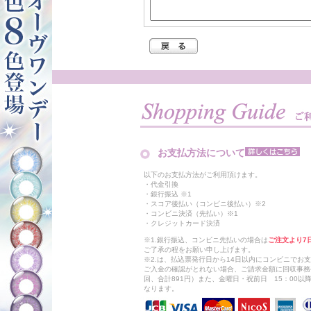
お支払方法について
以下のお支払方法がご利用頂けます。
・代金引換
・銀行振込 ※1
・スコア後払い（コンビニ後払い）※2
・コンビニ決済（先払い）※1
・クレジットカード決済
※1.銀行振込、コンビニ先払いの場合は
ご注文より7
ご了承の程をお願い申し上げます。
※2.は、払込票発行日から14日以内にコンビニでお
ご入金の確認がとれない場合、ご請求金額に回収事務
回、合計891円）また、金曜日・祝前日 15：00
なります。