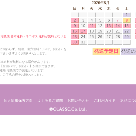
2026年8月
日
月
火
水
木
金
土
1
2
3
4
5
6
7
8
9
10
11
12
13
14
15
16
17
18
19
20
21
22
23
24
25
26
27
28
29
合は宅急便 基本送料・ネコポス 送料が無料となりま
30
31
関わらず、別途、遠方送料 1,320円（税込）を
発送予定日
発送の
下さいますようお願いいたします。
も基本送料が無料になる場合があります。
【全国275円（税込）】が選択できます。
運輸 宅急便での発送となります）
、ご了承の程をお願いたします。
個人情報保護方針
よくあるご質問
お問い合わせ
ご利用ガイド
返品につ