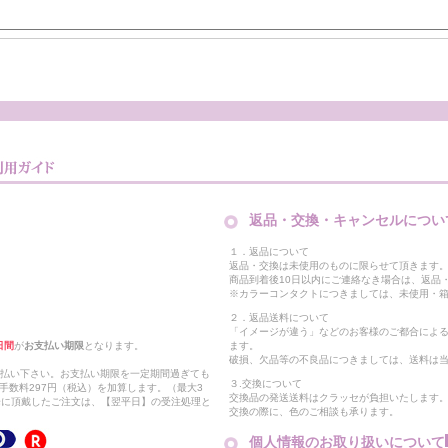
返品・交換・キャンセルについ
１．返品について
返品・交換は未使用のものに限らせて頂きます
商品到着後10日以内にご連絡なき場合は、返品
※カラーコンタクトにつきましては、未使用・箱
２．返品送料について
「イメージが違う」などのお客様のご都合によ
日間
が
お支払い期限
となります。
ます。
破損、欠品等の不良品につきましては、送料は
支払い下さい。お支払い期限を一定期間過ぎても
３.交換について
手数料297円（税込）を加算します。（最大3
交換品の発送送料はクラッセが負担いたします
以降に頂戴したご注文は、【翌平日】の受注処理と
交換の際に、色のご相談も承ります。
個人情報のお取り扱いについて