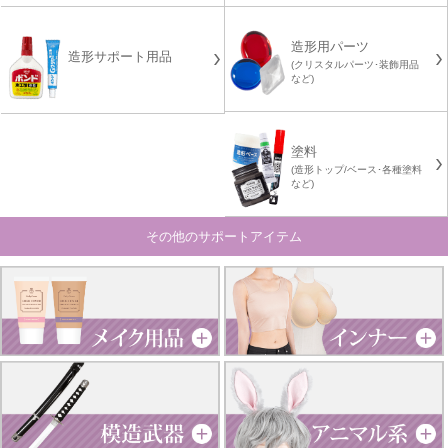
造形用パーツ
造形サポート用品
(クリスタルパーツ･装飾用品
など)
塗料
(造形トップ/ベース･各種塗料
など)
その他のサポートアイテム