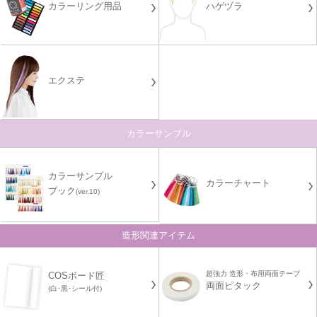
カラーリング用品
ハゲヅラ
エクステ
カラーサンプル
カラーサンプル
カラーチャート
ブック
(ver.10)
造形関連アイテム
超強力 造形・布用両面テープ
COSボード匠
両面ピタック
(白･黒･シール付)