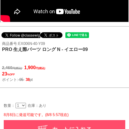
商品番号:EX006N-40-Y09
PRO 生え際パーツ ロング N - イエロー09
1,900
2,460
円(税込)
円(税込)
23
%OFF
ポイント:
95
38
pt
数量：
在庫：あり
8月8日に発送可能です。(8/8 5:57現在)