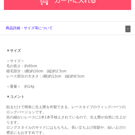
商品詳細・サイズ等について
▼サイズ
＜サイズ＞
毛の長さ：約40cm
植毛部分：(横)約10cm (縦)約2.5cm
レース部分の大きさ：(横)約12cm (縦)約8.5cm
＜重量＞ 約14g
▼コメント
貼るだけで簡単に生え際を作製できる、レースタイプのウィッグパーツの
ロングバージョンです。
目の細かいレースに1本1本手植えされているので、生え際が自然に仕上が
ります。
ロングスタイルのサイドにはもちろん、長い立ち上げ前髪や、結い上げの
襟足にもおすすめです。