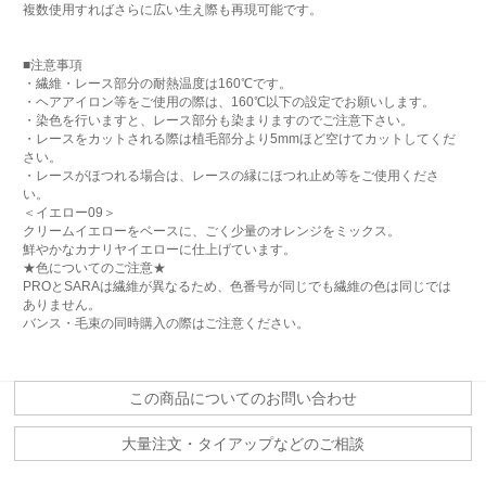
複数使用すればさらに広い生え際も再現可能です。
■注意事項
・繊維・レース部分の耐熱温度は160℃です。
・ヘアアイロン等をご使用の際は、160℃以下の設定でお願いします。
・染色を行いますと、レース部分も染まりますのでご注意下さい。
・レースをカットされる際は植毛部分より5mmほど空けてカットしてくだ
さい。
・レースがほつれる場合は、レースの縁にほつれ止め等をご使用くださ
い。
＜イエロー09＞
クリームイエローをベースに、ごく少量のオレンジをミックス。
鮮やかなカナリヤイエローに仕上げています。
★色についてのご注意★
PROとSARAは繊維が異なるため、色番号が同じでも繊維の色は同じでは
ありません。
バンス・毛束の同時購入の際はご注意ください。
この商品についてのお問い合わせ
大量注文・タイアップなどのご相談