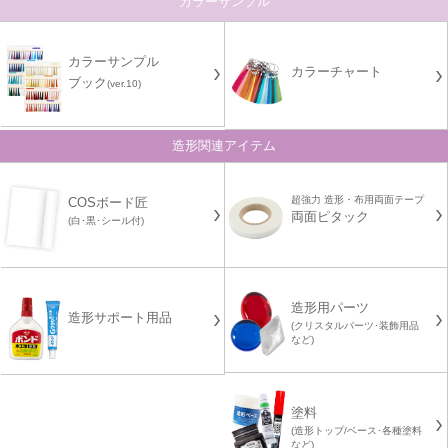
カラーサンプル
カラーサンプル
カラーチャート
ブック
(ver.10)
造形関連アイテム
超強力 造形・布用両面テープ
COSボード匠
両面ピタック
(白･黒･シール付)
造形用パーツ
造形サポート用品
(クリスタルパーツ･装飾用品
など)
塗料
(造形トップ/ベース･各種塗料
など)