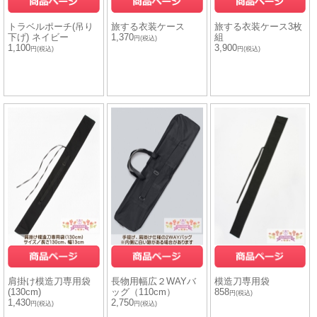
トラベルポーチ(吊り
旅する衣装ケース
旅する衣装ケース3枚
下げ) ネイビー
1,370
組
円(税込)
1,100
3,900
円(税込)
円(税込)
肩掛け模造刀専用袋
長物用幅広２WAYバ
模造刀専用袋
(130cm)
ッグ（110cm）
858
円(税込)
1,430
2,750
円(税込)
円(税込)