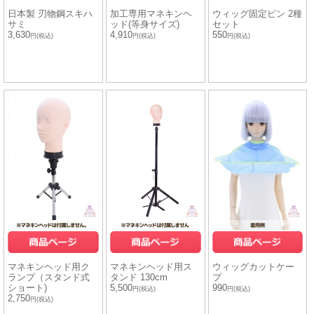
日本製 刃物鋼スキハ
加工専用マネキンヘ
ウィッグ固定ピン 2種
サミ
ッド(等身サイズ)
セット
3,630
4,910
550
円(税込)
円(税込)
円(税込)
マネキンヘッド用ク
マネキンヘッド用ス
ウィッグカットケー
ランプ（スタンド式
タンド 130cm
プ
ショート)
5,500
990
円(税込)
円(税込)
2,750
円(税込)