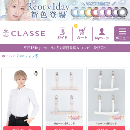
0
平日15時までのご決済で即日発送＆コンビニ決済OK!
ホーム
>
Cladシャツ系