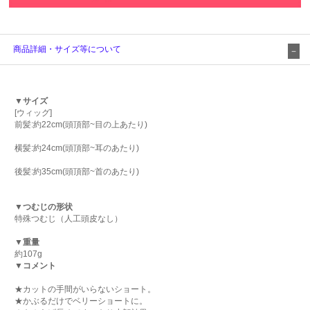
商品詳細・サイズ等について
▼サイズ
[ウィッグ]
前髪:約22cm(頭頂部~目の上あたり)
横髪:約24cm(頭頂部~耳のあたり)
後髪:約35cm(頭頂部~首のあたり)
▼つむじの形状
特殊つむじ（人工頭皮なし）
▼重量
約107g
▼コメント
★カットの手間がいらないショート。
★かぶるだけでベリーショートに。