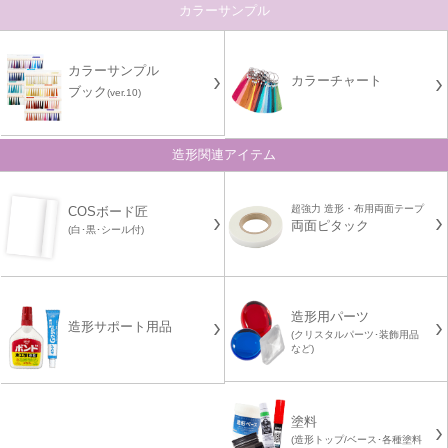
カラーサンプル
カラーサンプル
カラーチャート
ブック
(ver.10)
造形関連アイテム
超強力 造形・布用両面テープ
COSボード匠
両面ピタック
(白･黒･シール付)
造形用パーツ
造形サポート用品
(クリスタルパーツ･装飾用品
など)
塗料
(造形トップ/ベース･各種塗料