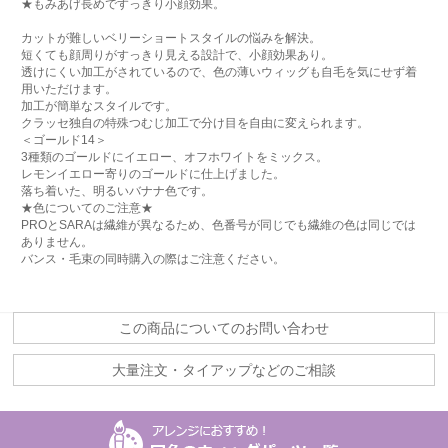
★もみあげ長めですっきり小顔効果。
カットが難しいベリーショートスタイルの悩みを解決。
短くても顔周りがすっきり見える設計で、小顔効果あり。
透けにくい加工がされているので、色の薄いウィッグも自毛を気にせず着
用いただけます。
加工が簡単なスタイルです。
クラッセ独自の特殊つむじ加工で分け目を自由に変えられます。
＜ゴールド14＞
3種類のゴールドにイエロー、オフホワイトをミックス。
レモンイエロー寄りのゴールドに仕上げました。
落ち着いた、明るいバナナ色です。
★色についてのご注意★
PROとSARAは繊維が異なるため、色番号が同じでも繊維の色は同じでは
ありません。
バンス・毛束の同時購入の際はご注意ください。
この商品についてのお問い合わせ
大量注文・タイアップなどのご相談