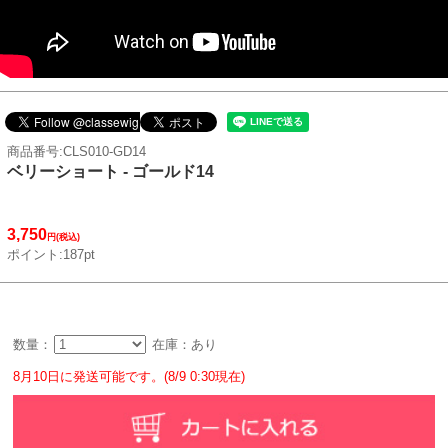
商品番号:CLS010-GD14
ベリーショート - ゴールド14
3,750
円(税込)
ポイント:187pt
数量：
在庫：あり
8月10日に発送可能です。(8/9 0:30現在)