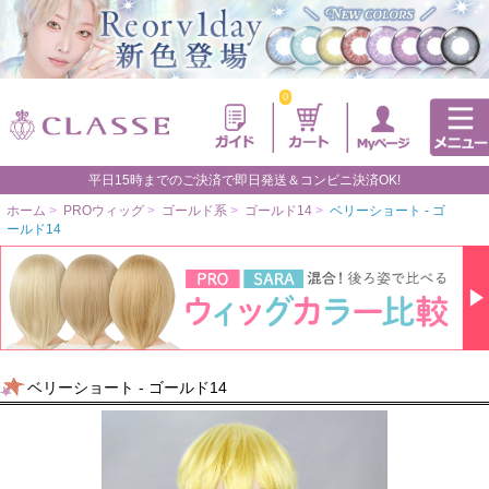
0
平日15時までのご決済で即日発送＆コンビニ決済OK!
ホーム
>
PROウィッグ
>
ゴールド系
>
ゴールド14
>
ベリーショート - ゴ
ールド14
ベリーショート - ゴールド14