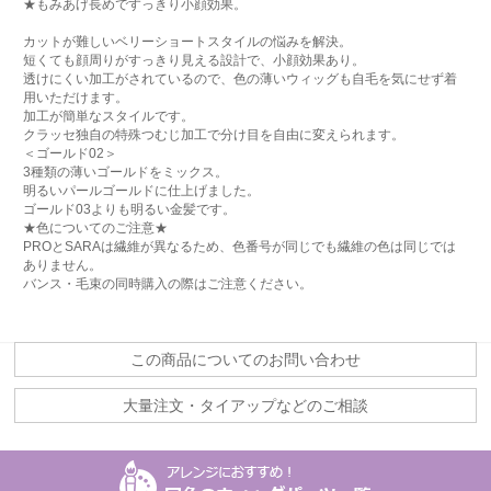
★もみあげ長めですっきり小顔効果。
カットが難しいベリーショートスタイルの悩みを解決。
短くても顔周りがすっきり見える設計で、小顔効果あり。
透けにくい加工がされているので、色の薄いウィッグも自毛を気にせず着
用いただけます。
加工が簡単なスタイルです。
クラッセ独自の特殊つむじ加工で分け目を自由に変えられます。
＜ゴールド02＞
3種類の薄いゴールドをミックス。
明るいパールゴールドに仕上げました。
ゴールド03よりも明るい金髪です。
★色についてのご注意★
PROとSARAは繊維が異なるため、色番号が同じでも繊維の色は同じでは
ありません。
バンス・毛束の同時購入の際はご注意ください。
この商品についてのお問い合わせ
大量注文・タイアップなどのご相談