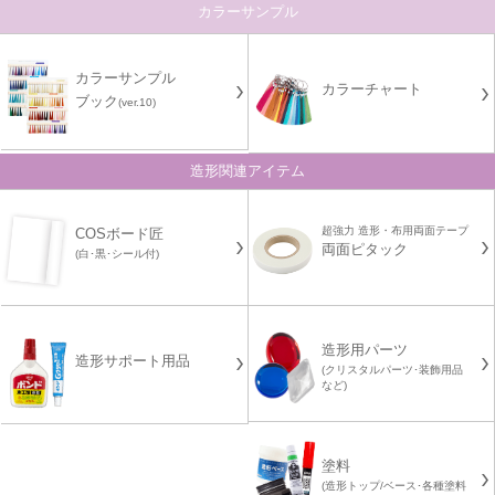
カラーサンプル
カラーサンプル
カラーチャート
ブック
(ver.10)
造形関連アイテム
超強力 造形・布用両面テープ
COSボード匠
両面ピタック
(白･黒･シール付)
造形用パーツ
造形サポート用品
(クリスタルパーツ･装飾用品
など)
塗料
(造形トップ/ベース･各種塗料