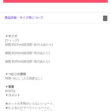
商品詳細・サイズ等について
▼サイズ
[ウィッグ]
前髪:約22cm(頭頂部~目の上あたり)
横髪:約24cm(頭頂部~耳のあたり)
後髪:約35cm(頭頂部~首のあたり)
▼つむじの形状
特殊つむじ（人工頭皮なし）
▼重量
約107g
▼コメント
★カットの手間がいらないショート。
★かぶるだけでベリーショートに。