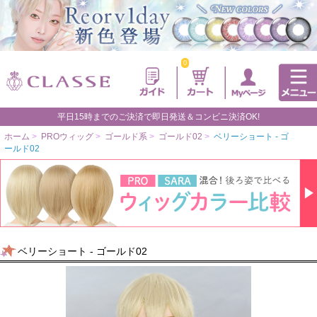
0
平日15時までのご決済で即日発送＆コンビニ決済OK!
ホーム
>
PROウィッグ
>
ゴールド系
>
ゴールド02
>
ベリーショート - ゴ
ールド02
ベリーショート - ゴールド02