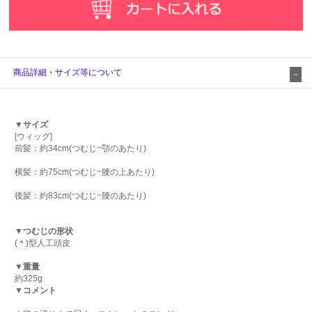
商品詳細・サイズ等について
▼サイズ
[ウィッグ]
前髪：約34cm(つむじ~顎のあたり)
横髪：約75cm(つむじ~腰の上あたり)
後髪：約83cm(つむじ~腰のあたり)
▼つむじの形状
(＊)型人工頭皮
▼重量
約325g
▼コメント