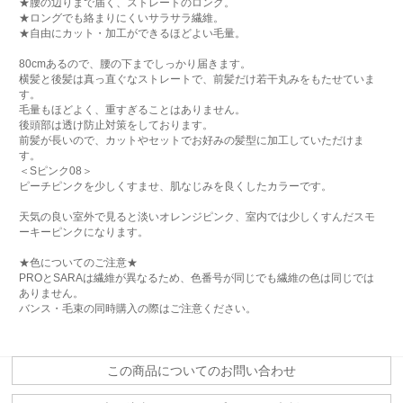
★腰の辺りまで届く、ストレートのロング。
★ロングでも絡まりにくいサラサラ繊維。
★自由にカット・加工ができるほどよい毛量。
80cmあるので、腰の下までしっかり届きます。
横髪と後髪は真っ直ぐなストレートで、前髪だけ若干丸みをもたせていま
す。
毛量もほどよく、重すぎることはありません。
後頭部は透け防止対策をしております。
前髪が長いので、カットやセットでお好みの髪型に加工していただけま
す。
＜Sピンク08＞
ピーチピンクを少しくすませ、肌なじみを良くしたカラーです。
天気の良い室外で見ると淡いオレンジピンク、室内では少しくすんだスモ
ーキーピンクになります。
★色についてのご注意★
PROとSARAは繊維が異なるため、色番号が同じでも繊維の色は同じでは
ありません。
バンス・毛束の同時購入の際はご注意ください。
この商品についてのお問い合わせ