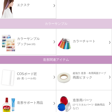
エクステ
カラーサンプル
カラーサンプル
カラーチャート
ブック
(ver.10)
造形関連アイテム
超強力 造形・布用両面テープ
COSボード匠
両面ピタック
(白･黒･シール付)
造形用パーツ
造形サポート用品
(クリスタルパーツ･装飾用品
など)