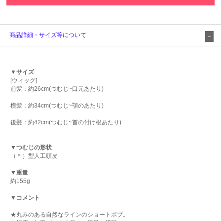
商品詳細・サイズ等について
▼サイズ
[ウィッグ]
前髪：約26cm(つむじ~口元あたり)
横髪：約34cm(つむじ~顎のあたり)
後髪：約42cm(つむじ~首の付け根あたり)
▼つむじの形状
（＊）型人工頭皮
▼重量
約155g
▼コメント
★丸みのある自然なラインのショートボブ。