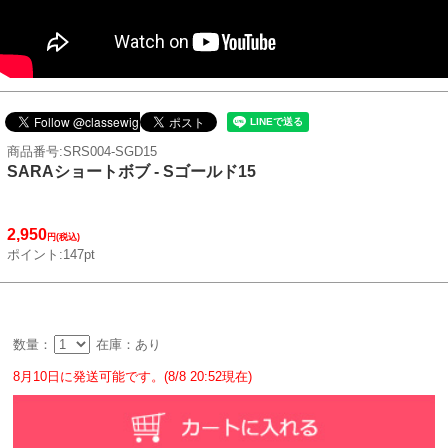
商品番号:SRS004-SGD15
SARAショートボブ - Sゴールド15
2,950
円(税込)
ポイント:147pt
数量：
在庫：あり
8月10日に発送可能です。(8/8 20:52現在)