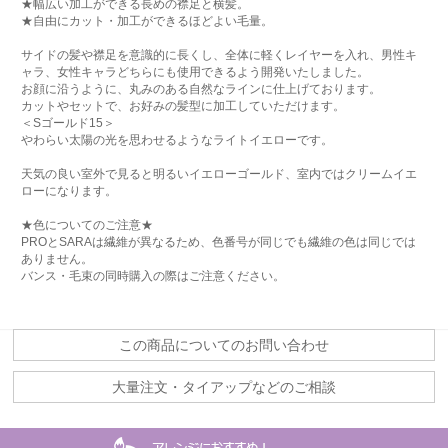
★幅広い加工ができる長めの襟足と横髪。
★自由にカット・加工ができるほどよい毛量。
サイドの髪や襟足を意識的に長くし、全体に軽くレイヤーを入れ、男性キ
ャラ、女性キャラどちらにも使用できるよう開発いたしました。
お顔に沿うように、丸みのある自然なラインに仕上げております。
カットやセットで、お好みの髪型に加工していただけます。
＜Sゴールド15＞
やわらい太陽の光を思わせるようなライトイエローです。
天気の良い室外で見ると明るいイエローゴールド、室内ではクリームイエ
ローになります。
★色についてのご注意★
PROとSARAは繊維が異なるため、色番号が同じでも繊維の色は同じでは
ありません。
バンス・毛束の同時購入の際はご注意ください。
この商品についてのお問い合わせ
大量注文・タイアップなどのご相談