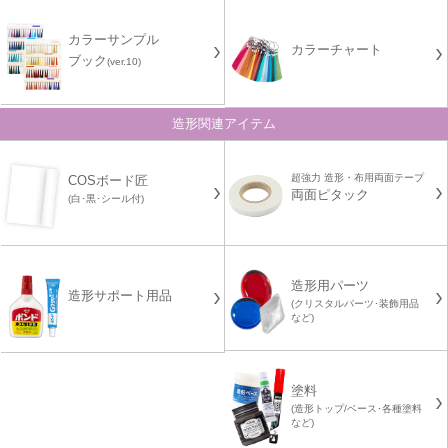
カラーサンプル
カラーチャート
ブック
(ver.10)
造形関連アイテム
超強力 造形・布用両面テープ
COSボード匠
両面ピタック
(白･黒･シール付)
造形用パーツ
造形サポート用品
(クリスタルパーツ･装飾用品
など)
塗料
(造形トップ/ベース･各種塗料
など)