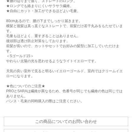
★腰の辺りまで届く、ストレートのロング。
★ロングでも絡まりにくいサラサラ繊維。
★自由にカット・加工ができるほどよい毛量。
80cmあるので、腰の下までしっかり届きます。
横髪と後髪は真っ直ぐなストレートで、前髪だけ若干丸みをもたせていま
す。
毛量もほどよく、重すぎることはありません。
後頭部は透け防止対策をしております。
前髪が長いので、カットやセットでお好みの髪型に加工していただけま
す。
＜Sゴールド15＞
やわらい太陽の光を思わせるようなライトイエローです。
天気の良い室外で見ると明るいイエローゴールド、室内ではクリームイエ
ローになります。
★色についてのご注意★
PROとSARAは繊維が異なるため、色番号が同じでも繊維の色は同じでは
ありません。
バンス・毛束の同時購入の際はご注意ください。
この商品についてのお問い合わせ