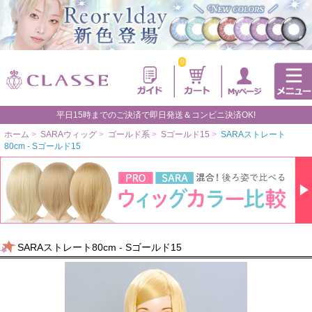
0
平日15時までのご決済で即日発送＆コンビニ決済OK!
ホーム
>
SARAウィッグ
>
ゴールド系
>
Sゴールド15
>
SARAストレート
80cm - Sゴールド15
SARAストレート80cm - Sゴールド15