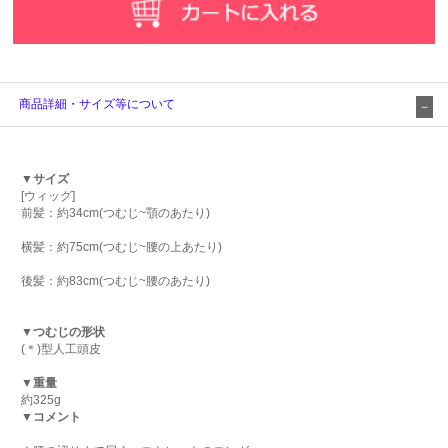
商品詳細・サイズ等について
▼サイズ
[ウィッグ]
前髪：約34cm(つむじ~顎のあたり)
横髪：約75cm(つむじ~腰の上あたり)
後髪：約83cm(つむじ~腰のあたり)
▼つむじの形状
(＊)型人工頭皮
▼重量
約325g
▼コメント