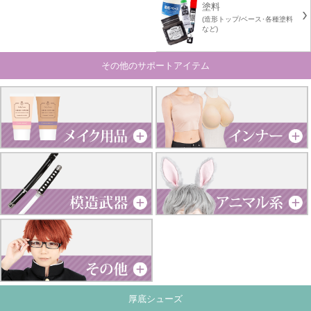
塗料
(造形トップ/ベース･各種塗料
など)
その他のサポートアイテム
厚底シューズ