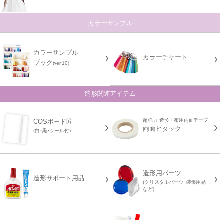
カラーサンプル
カラーサンプル
カラーチャート
ブック
(ver.10)
造形関連アイテム
超強力 造形・布用両面テープ
COSボード匠
両面ピタック
(白･黒･シール付)
造形用パーツ
造形サポート用品
(クリスタルパーツ･装飾用品
など)