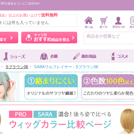
で即日発送＆コンビニ決済OK!
送料無料
税込）以上のお買い上げで
トには何も入っていません
ウィッグをカラーから探す
キャラ別おすすめ商品を
>
Sブラウン06
>
SARAウルフレイヤー - Sブラウン06