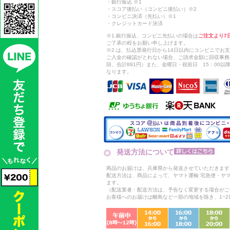
・銀行振込 ※1
・スコア後払い（コンビニ後払い）※2
・コンビニ決済（先払い）※1
・クレジットカード決済
※1.銀行振込、コンビニ先払いの場合は
ご注文より7
ご了承の程をお願い申し上げます。
※2.は、払込票発行日から14日以内にコンビニでお
ご入金の確認がとれない場合、ご請求金額に回収事務
回、合計891円）また、金曜日・祝前日 15：00
なります。
発送方法について
商品のお届けは、兵庫県から発送させていただきます
配送方法は、商品によって、ヤマト運輸 宅急便・ヤ
ます。
（配送業者・配送方法は、予告なく変更する場合がご
お客様へのお届けは離島など一部の地域を除き、1~