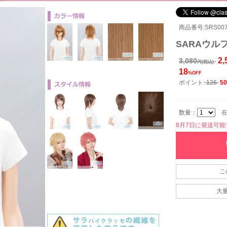
商品番号:SRS007
SARAウルフ
2,
3,080
円(税込)
18
%OFF
ポイント:
126
50
数量：
在
8月7日に発送可能です
こ
大