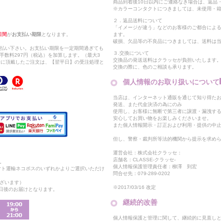
商品到着後10日以内にご連絡なき場合は、返品
※カラーコンタクトにつきましては、未使用・箱
２．返品送料について
「イメージが違う」などのお客様のご都合によ
日間
が
お支払い期限
となります。
ます。
破損、欠品等の不良品につきましては、送料は
支払い下さい。お支払い期限を一定期間過ぎても
３.交換について
手数料297円（税込）を加算します。（最大3
交換品の発送送料はクラッセが負担いたします
以降に頂戴したご注文は、【翌平日】の受注処理と
交換の際に、色のご相談も承ります。
個人情報のお取り扱いについて
当店は、インターネット通販を通じて知り得たお
発送、また代金決済の為にのみ
使用し、お客様に無断で第三者に譲渡・漏洩す
安心してお買い物をお楽しみくださいませ。
また個人情報開示・訂正および利用・提供の中
但し、警察・裁判所等法的機関から提示を求め
運営会社：株式会社クラッセ：
店舗名：CLASSE-クラッセ-
。
個人情報保護管理責任者：柳澤 到宏
マト運輸ネコポスのいずれかよりご選択いただけ
問合せ先：079-289-0202
ざいます）
※2017/03/16 改定
2日後のお届けとなります。
継続的改善
個人情報保護と管理に関して、継続的に見直し