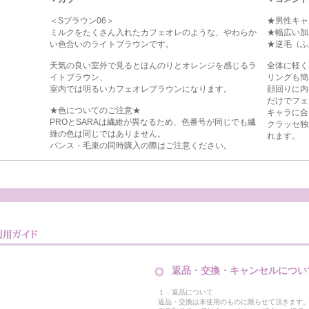
＜Sブラウン06＞
★男性キャ
ミルクをたくさん入れたカフェオレのような、やわらか
★幅広い加
い色合いのライトブラウンです。
★逆毛（ふ
天気の良い室外で見るとほんのりとオレンジを感じるラ
全体に軽く
イトブラウン、
リングも簡
室内では明るいカフェオレブラウンになります。
顔回りに内
だけでフェ
★色についてのご注意★
キャラに合
PROとSARAは繊維が異なるため、色番号が同じでも繊
クラッセ独
維の色は同じではありません。
れます。
バンス・毛束の同時購入の際はご注意ください。
返品・交換・キャンセルについ
１．返品について
返品・交換は未使用のものに限らせて頂きます