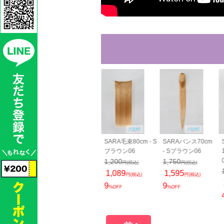
RAすっきりバン
SARAすっきりバン
SARA毛束80cm - S
SARAバンス70cm
cm - Sブラウ
ス70cm - Sブラウ
ブラウン06
- Sブラウン06
ン06
1,200
1,750
円(税込)
円(税込)
00
1,800
1,089
1,595
円(税込)
円(税込)
円(税込)
円(税込)
65
1,540
円(税込)
円(税込)
9
9
%OFF
%OFF
14
OFF
%OFF