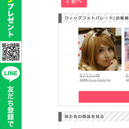
Sブラウン06
S
SARAマシュマロカール
S