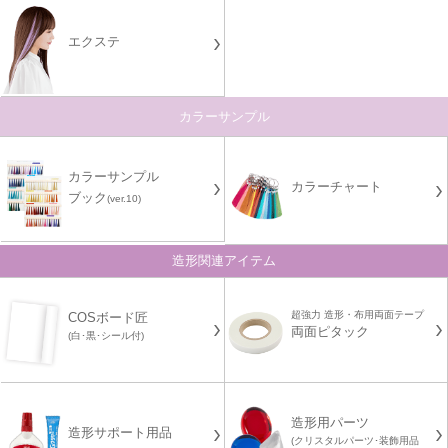
エクステ
カラーサンプル
カラーサンプル
カラーチャート
ブック
(ver.10)
造形関連アイテム
超強力 造形・布用両面テープ
COSボード匠
両面ピタック
(白･黒･シール付)
造形用パーツ
造形サポート用品
(クリスタルパーツ･装飾用品