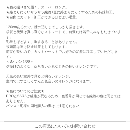
★膝の辺りまで届く、スーパーロング。
★絡まりにくいサラサラ繊維+更に絡まりにくくするための特殊加工。
★自由にカット・加工ができるほどよい毛量。
120cmあるので、膝の辺りまでしっかり届きます。
横髪と後髪は真っ直ぐなストレートで、前髪だけ若干丸みをもたせていま
す。
毛量もほどよく、重すぎることはありません。
後頭部は透け防止対策をしております。
前髪が長いので、カットやセットでお好みの髪型に加工していただけま
す。
＜Sオレンジ06＞
夕焼けのような、落ち着いた肌なじみの良いオレンジです。
天気の良い室外で見ると明るいオレンジ、
室内ではすこしくすんだ色合いのオレンジになります。
★色についてのご注意★
PROとSARAは繊維が異なるため、色番号が同じでも繊維の色は同じでは
ありません。
バンス・毛束の同時購入の際はご注意ください。
この商品についてのお問い合わせ