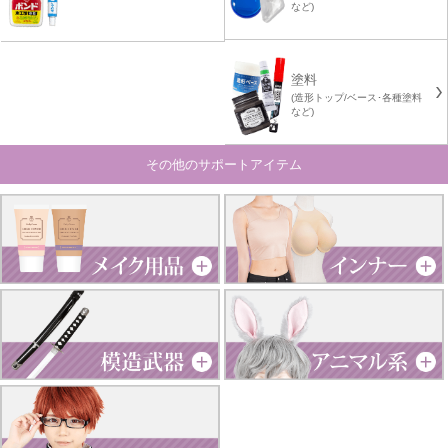
など)
塗料
(造形トップ/ベース･各種塗料
など)
その他のサポートアイテム