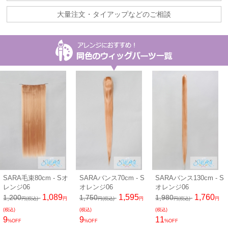
大量注文・タイアップなどのご相談
SARA毛束80cm - Sオ
SARAバンス70cm - S
SARAバンス130cm - S
レンジ06
オレンジ06
オレンジ06
1,089
1,595
1,760
1,200
1,750
1,980
円(税込)
円
円(税込)
円
円(税込)
円
(税込)
(税込)
(税込)
9
9
11
%OFF
%OFF
%OFF