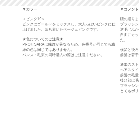
▼カラー
▼コメント
＜ピンク19＞
腰の辺りま
ピンクにゴールドをミックスし、大人っぽいピンクに仕
ブラッシン
上げました。落ち着いたベージュピンクです。
逆毛（ふか
自由にカッ
★色についてのご注意★
た。
PROとSARAは繊維が異なるため、色番号が同じでも繊
維の色は同じではありません。
横髪と後ろ
バンス・毛束の同時購入の際はご注意ください。
前髪は若干
通常のスト
ヘアスタイ
前髪の毛量
後頭部は毛
ブラッシン
とてもボリ