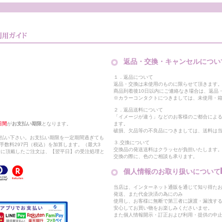
返品・交換・キャンセルについ
１．返品について
返品・交換は未使用のものに限らせて頂きます
商品到着後10日以内にご連絡なき場合は、返品
※カラーコンタクトにつきましては、未使用・箱
２．返品送料について
「イメージが違う」などのお客様のご都合によ
日間
が
お支払い期限
となります。
ます。
破損、欠品等の不良品につきましては、送料は
支払い下さい。お支払い期限を一定期間過ぎても
３.交換について
手数料297円（税込）を加算します。（最大3
交換品の発送送料はクラッセが負担いたします
以降に頂戴したご注文は、【翌平日】の受注処理と
交換の際に、色のご相談も承ります。
個人情報のお取り扱いについて
当店は、インターネット通販を通じて知り得たお
発送、また代金決済の為にのみ
使用し、お客様に無断で第三者に譲渡・漏洩す
安心してお買い物をお楽しみくださいませ。
また個人情報開示・訂正および利用・提供の中