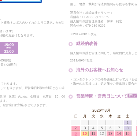
但し、警察・裁判所等法的機関から提示を求め
運営会社：株式会社クラッセ：
店舗名：CLASSE-クラッセ-
。
個人情報保護管理責任者：柳澤 到宏
マト運輸ネコポスのいずれかよりご選択いただけ
問合せ先：079-289-0202
ざいます）
※2017/03/16 改定
2日後のお届けとなります。
継続的改善
個人情報保護と管理に関して、継続的に見直し
2013/09/04改定
05現在)
日4:05現在)
海外のお客様へお知らせ
・コンタクトレンズの海外発送は行っておりま
・海外のお客様には、処方箋をご提出頂く場合
っております。
付しておりますが、翌営業日以降の対応となる場
営業時間・営業日について
処理 休業】のため、金曜日・祝前日 15：00
ます。
、翌営業日に対応させて頂きます。
2026年8月
日
月
火
水
木
金
土
1
2
3
4
5
6
7
8
9
10
11
12
13
14
15