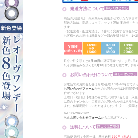
発送方法について
商品のお届けは、兵庫県から発送させていただきます
配送方法は、商品によって、ヤマト運輸 宅急便・ヤ
ます。
（配送業者・配送方法は、予告なく変更する場合がご
お客様へのお届けは離島など一部の地域を除き、1~
只今ご注文頂くと
8月10日
に発送可能です。(8月9日4:
只今お振込みを頂くと
8月10日
に発送可能です。(8月9
お問い合わせについて
お電話でのお問合わせは月曜-金曜:10時-16時まで承
お問い合わせフォーム
からのお問合わせは24時間受
合がございます。
土曜日・祝日は【発送のみ営業／お問い合わせ・入金
以降のキャンセル・ご変更のお問い合わせは承りかね
また、休業期間中にいただきましたご注文・ご質問は
Tel:079-289-0202
Mail:
お問い合わせフォーム
からご連絡下さい。
送料について
宅急便 送料：全国一律 基本送料
550円（税込）