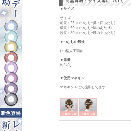
▼サイズ
サイズ
前髪：25cm(つむじ~鼻・口あたり)
横髪：60cm(つむじ~脇のあたり)
後髪：80cm(つむじ~腰の上あたり)
▼つむじの形状
(＊)型人工頭皮
▼重量
約340g
▼使用マネキン
マネキンＡにて撮影してます