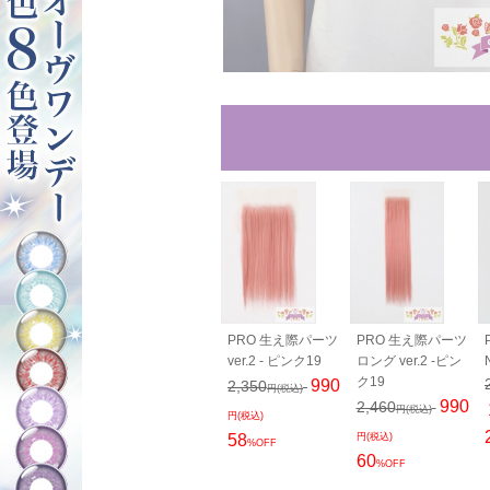
80cm - ピン
バンス110cm - ピ
PRO 生え際パーツ
PRO 生え際パーツ
ンク19
ver.2 - ピンク19
ロング ver.2 -ピン
0
2,600
ク19
990
円(税込)
円(税込)
2,350
円(税込)
990
2,460
円(税込)
円(税込)
58
円(税込)
%OFF
60
%OFF