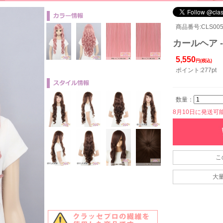
商品番号:CLS005
カールヘア -
5,550
円(税込)
ポイント:277pt
数量：
8月10日に発送可能で
こ
大