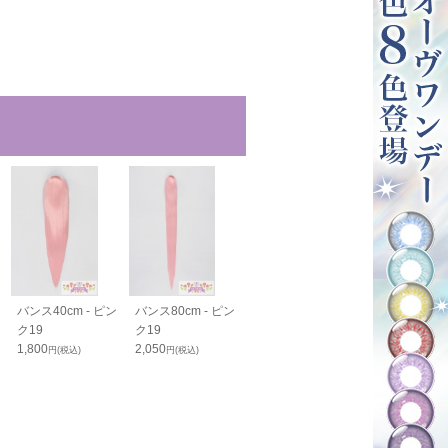
バンス40cm - ピン
バンス80cm - ピン
バンス110cm - ピ
PRO 生え際
ク19
ク19
ンク19
ver.2 - ピンク
1,800
2,050
2,600
円(税込)
円(税込)
円(税込)
2,350
円(税込)
円(税込)
58
%OFF