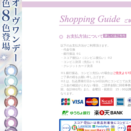
お支払方法について
以下のお支払方法がご利用頂けます。
・代金引換
・銀行振込 ※1
・スコア後払い（コンビニ後払い）※2
・コンビニ決済（先払い）※1
・クレジットカード決済
※1.銀行振込、コンビニ先払いの場合は
ご注文より7
ご了承の程をお願い申し上げます。
※2.は、払込票発行日から14日以内にコンビニでお
ご入金の確認がとれない場合、ご請求金額に回収事務
回、合計891円）また、金曜日・祝前日 15：00
なります。