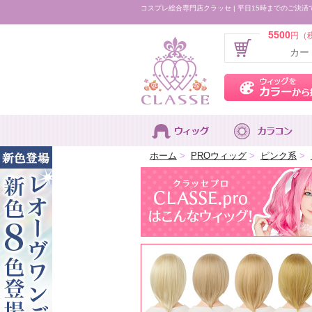
コスプレ総合専門店クラッセ | 平日15時までのご決済
5500
円（
カー
ホーム
>
PROウィッグ
>
ピンク系
>