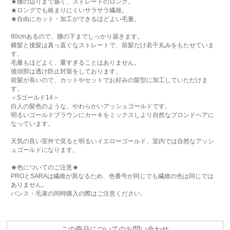
★腰の辺りまで届く、ストレートのロング。
★ロングでも絡まりにくいサラサラ繊維。
★自由にカット・加工ができるほどよい毛量。
80cmあるので、腰の下までしっかり届きます。
横髪と後髪は真っ直ぐなストレートで、前髪だけ若干丸みをもたせていま
す。
毛量もほどよく、重すぎることはありません。
後頭部は透け防止対策をしております。
前髪が長いので、カットやセットでお好みの髪型に加工していただけま
す。
＜Sゴールド14＞
白人の髪色のような、やわらかいアッシュゴールドです。
明るいゴールドブラウンにカーキをミックスしより自然なブロンドヘアに
なっています。
天気の良い室外で見ると明るいイエローゴールド、室内では自然なアッシ
ュゴールドになります。
★色についてのご注意★
PROとSARAは繊維が異なるため、色番号が同じでも繊維の色は同じでは
ありません。
バンス・毛束の同時購入の際はご注意ください。
この商品についてのお問い合わせ