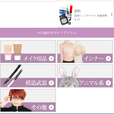
塗料
(造形トップ/ベース･各種塗料
など)
その他のサポートアイテム