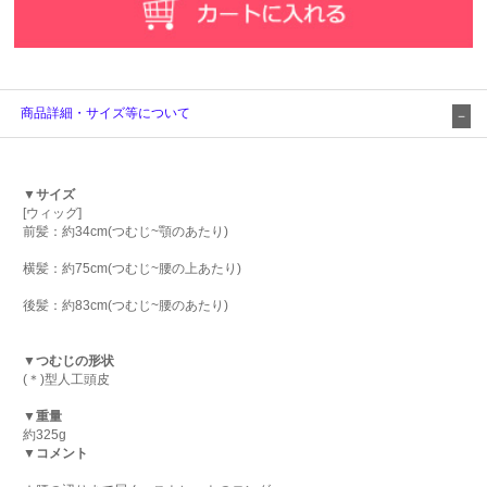
商品詳細・サイズ等について
▼サイズ
[ウィッグ]
前髪：約34cm(つむじ~顎のあたり)
横髪：約75cm(つむじ~腰の上あたり)
後髪：約83cm(つむじ~腰のあたり)
▼つむじの形状
(＊)型人工頭皮
▼重量
約325g
▼コメント