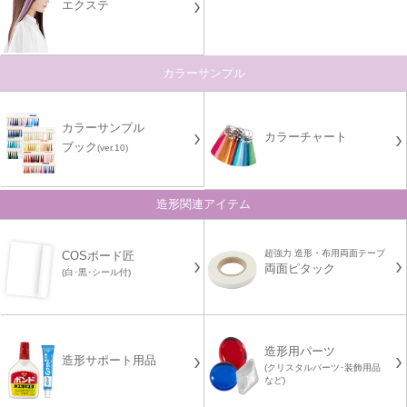
エクステ
カラーサンプル
カラーサンプル
カラーチャート
ブック
(ver.10)
造形関連アイテム
超強力 造形・布用両面テープ
COSボード匠
両面ピタック
(白･黒･シール付)
造形用パーツ
造形サポート用品
(クリスタルパーツ･装飾用品
など)