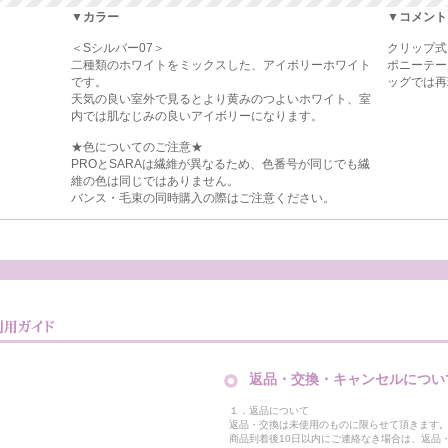
▼カラー
▼コメント
＜Sシルバー07＞
クリップ式
二種類のホワイトをミックスした、アイボリーホワイト
ポニーテー
です。
ッグでは再
天気の良い室外で見るとより黄みのつよいホワイト、室
内では肌なじみの良いアイボリーになります。
★色についてのご注意★
PROとSARAは繊維が異なるため、色番号が同じでも繊
維の色は同じではありません。
バンス・毛束の同時購入の際はご注意ください。
返品・交換・キャンセルについ
１．返品について
返品・交換は未使用のものに限らせて頂きます
商品到着後10日以内にご連絡なき場合は、返品