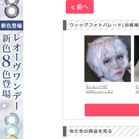
Sシルバー07
S
SARAショートボブ
S