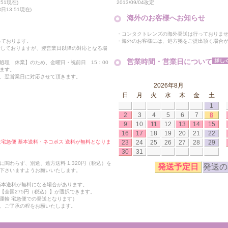
2013/09/04改定
51現在)
13:51現在)
海外のお客様へお知らせ
・コンタクトレンズの海外発送は行っておりま
・海外のお客様には、処方箋をご提出頂く場合
っております。
付しておりますが、翌営業日以降の対応となる場
営業時間・営業日について
処理 休業】のため、金曜日・祝前日 15：00
ます。
、翌営業日に対応させて頂きます。
2026年8月
日
月
火
水
木
金
土
1
2
3
4
5
6
7
8
9
10
11
12
13
14
15
16
17
18
19
20
21
22
23
24
25
26
27
28
29
合は宅急便 基本送料・ネコポス 送料が無料となりま
30
31
関わらず、別途、遠方送料 1,320円（税込）を
発送予定日
発送の
下さいますようお願いいたします。
も基本送料が無料になる場合があります。
【全国275円（税込）】が選択できます。
運輸 宅急便での発送となります）
、ご了承の程をお願いたします。