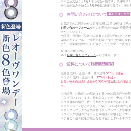
只今ご注文頂くと
8月8日
に発送可能です。(8月8日13:
只今お振込みを頂くと
8月10日
に発送可能です。(8月8日
お問い合わせについて
お電話でのお問合わせは月曜-金曜:10時-16時まで承
お問い合わせフォーム
からのお問合わせは24時間受
合がございます。
土曜日・祝日は【発送のみ営業／お問い合わせ・入金
以降のキャンセル・ご変更のお問い合わせは承りかね
また、休業期間中にいただきましたご注文・ご質問は
Tel:079-289-0202
Mail:
お問い合わせフォーム
からご連絡下さい。
送料について
宅急便 送料：全国一律 基本送料
550円（税込）
ネコポス 送料：全国一律
275円（税込）
お買い物の商品合計金額が5,500円(税込)以上の場
す。
※沖縄県、北海道への配送はお買い物の商品合計金額に
ご負担頂いております。恐れ入りますが、予めご了承
※代金引換の場合、代引手数料が別途加算されます。
※キャンペーンなどにより、5,500円(税込)未満で
※サンプルブックのみの場合はサンプルブック専用便
（ウィッグや他のアイテムと同時購入の場合はヤマト
※予告なく他の配送方法となる場合がございますので