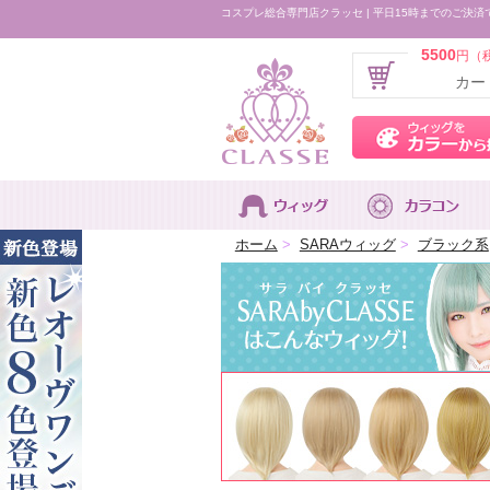
コスプレ総合専門店クラッセ | 平日15時までのご決済
5500
円（
カー
ホーム
>
SARAウィッグ
>
ブラック系