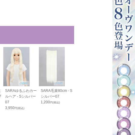
ミ
SARAゆるふわカー
SARA毛束80cm - S
SARAバンス70cm
SARAバンス
7
ルヘア - Sシルバー
シルバー07
- Sシルバー07
130cm - S
07
1,200
1,750
07
円(税込)
円(税込)
3,950
1,980
円(税込)
円(税込)
1,122
円(税込)
43
%OFF