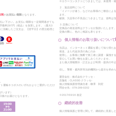
※カラーコンタクトにつきましては、未使用・箱
２．返品送料について
「イメージが違う」などのお客様のご都合によ
日間
が
お支払い期限
となります。
ます。
破損、欠品等の不良品につきましては、送料は
支払い下さい。お支払い期限を一定期間過ぎても
３.交換について
手数料297円（税込）を加算します。（最大3
交換品の発送送料はクラッセが負担いたします
以降に頂戴したご注文は、【翌平日】の受注処理と
交換の際に、色のご相談も承ります。
個人情報のお取り扱いについて
当店は、インターネット通販を通じて知り得たお
発送、また代金決済の為にのみ
使用し、お客様に無断で第三者に譲渡・漏洩す
安心してお買い物をお楽しみくださいませ。
また個人情報開示・訂正および利用・提供の中
但し、警察・裁判所等法的機関から提示を求め
運営会社：株式会社クラッセ：
店舗名：CLASSE-クラッセ-
。
個人情報保護管理責任者：柳澤 到宏
マト運輸ネコポスのいずれかよりご選択いただけ
問合せ先：079-289-0202
ざいます）
※2017/03/16 改定
2日後のお届けとなります。
継続的改善
個人情報保護と管理に関して、継続的に見直し