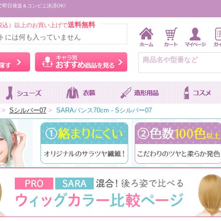
で即日発送＆コンビニ決済OK!
送料無料
税込）以上のお買い上げで
トには何も入っていません
ウィッグをカラーから探す
キャラ別おすすめ商品を
>
Sシルバー07
>
SARAバンス70cm - Sシルバー07