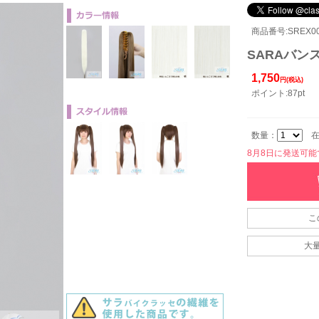
商品番号:SREX002
SARAバンス
1,750
円(税込)
ポイント:87pt
数量：
在
8月8日に発送可能です
こ
大