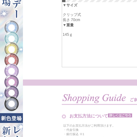
▼サイズ
クリップ式
長さ 70cm
▼重量
145ｇ
お支払方法について
以下のお支払方法がご利用頂けます。
・代金引換
・銀行振込 ※1