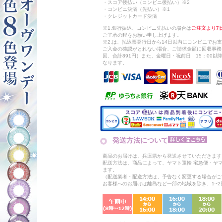
・スコア後払い（コンビニ後払い）※2
・コンビニ決済（先払い）※1
・クレジットカード決済
※1.銀行振込、コンビニ先払いの場合は
ご注文より7
ご了承の程をお願い申し上げます。
※2.は、払込票発行日から14日以内にコンビニでお
ご入金の確認がとれない場合、ご請求金額に回収事務
回、合計891円）また、金曜日・祝前日 15：00
なります。
発送方法について
商品のお届けは、兵庫県から発送させていただきます
配送方法は、商品によって、ヤマト運輸 宅急便・ヤ
ます。
（配送業者・配送方法は、予告なく変更する場合がご
お客様へのお届けは離島など一部の地域を除き、1~