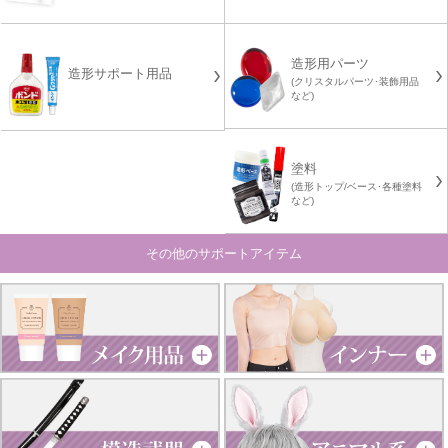
造形用パーツ
造形サポート用品
(クリスタルパーツ･装飾用品
など)
塗料
(造形トップ/ベース･各種塗料
など)
その他のサポートアイテム