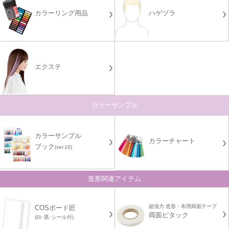
カラーリング用品
ハゲヅラ
エクステ
カラーサンプル
カラーサンプル
カラーチャート
ブック
(ver.10)
造形関連アイテム
超強力 造形・布用両面テープ
COSボード匠
両面ピタック
(白･黒･シール付)