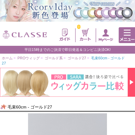
0
平日15時までのご決済で即日発送＆コンビニ決済OK!
ホーム
>
PROウィッグ
>
ゴールド系
>
ゴールド27
>
毛束60cm - ゴールド
27
毛束60cm - ゴールド27