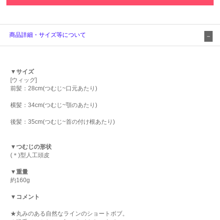
商品詳細・サイズ等について
▼サイズ
[ウィッグ]
前髪：28cm(つむじ~口元あたり)
横髪：34cm(つむじ~顎のあたり)
後髪：35cm(つむじ~首の付け根あたり)
▼つむじの形状
(＊)型人工頭皮
▼重量
約160g
▼コメント
★丸みのある自然なラインのショートボブ。