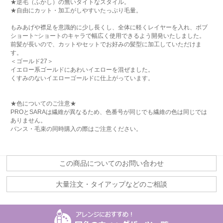
★逆毛（ふかし）の無いタイトなスタイル。
★自由にカット・加工がしやすいたっぷり毛量。
もみあげや襟足を意識的に少し長くし、全体に軽くレイヤーを入れ、ボブ
ショート~ショートのキャラで幅広く使用できるよう開発いたしました。
前髪が長いので、カットやセットでお好みの髪型に加工していただけま
す。
＜ゴールド27＞
イエロー系ゴールドにあわいイエローを混ぜました。
くすみのないイエローゴールドに仕上がっています。
★色についてのご注意★
PROとSARAは繊維が異なるため、色番号が同じでも繊維の色は同じでは
ありません。
バンス・毛束の同時購入の際はご注意ください。
この商品についてのお問い合わせ
大量注文・タイアップなどのご相談