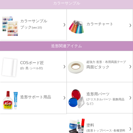
カラーサンプル
カラーサンプル
カラーチャート
ブック
(ver.10)
造形関連アイテム
超強力 造形・布用両面テープ
COSボード匠
両面ピタック
(白･黒･シール付)
造形用パーツ
造形サポート用品
(クリスタルパーツ･装飾用品
など)
塗料
(造形トップ/ベース･各種塗料