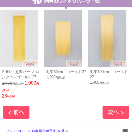
PRO 生え際パーツ ロ
毛束60cm - ゴールド27
毛束100cm - ゴールド
ング N - ゴールド27
1,200
27
円(税込)
1,400
1,900
2,460
円(税込)
円(税込)
円
(税込)
23
%OFF
フォトパレード(お客様投稿写真)を見る