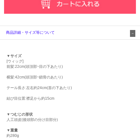
商品詳細・サイズ等について
▼サイズ
[ウィッグ]
前髪:22cm(頭頂部~目の下あたり)
横髪:42cm(頭頂部~鎖骨のあたり)
テール長さ:左右約24cm(首の下あたり)
結び目位置:襟足から約15cm
▼つむじの形状
人工頭皮(後頭部の分け目部分)
▼重量
約280g