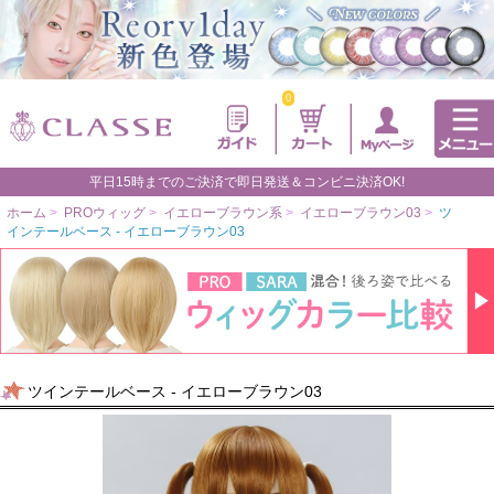
0
平日15時までのご決済で即日発送＆コンビニ決済OK!
ホーム
>
PROウィッグ
>
イエローブラウン系
>
イエローブラウン03
>
ツ
インテールベース - イエローブラウン03
ツインテールベース - イエローブラウン03