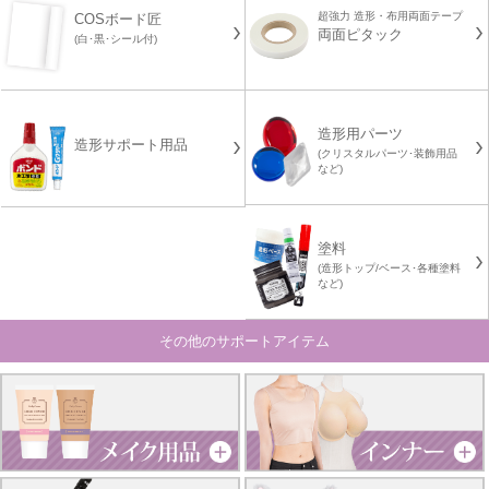
超強力 造形・布用両面テープ
COSボード匠
両面ピタック
(白･黒･シール付)
造形用パーツ
造形サポート用品
(クリスタルパーツ･装飾用品
など)
塗料
(造形トップ/ベース･各種塗料
など)
その他のサポートアイテム