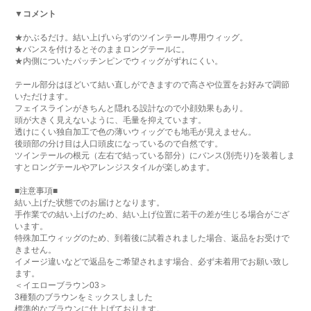
▼コメント
★かぶるだけ。結い上げいらずのツインテール専用ウィッグ。
★バンスを付けるとそのままロングテールに。
★内側についたパッチンピンでウィッグがずれにくい。
テール部分はほどいて結い直しができますので高さや位置をお好みで調節
いただけます。
フェイスラインがきちんと隠れる設計なので小顔効果もあり。
頭が大きく見えないように、毛量を抑えています。
透けにくい独自加工で色の薄いウィッグでも地毛が見えません。
後頭部の分け目は人口頭皮になっているので自然です。
ツインテールの根元（左右で結っている部分）にバンス(別売り)を装着しま
すとロングテールやアレンジスタイルが楽しめます。
■注意事項■
結い上げた状態でのお届けとなります。
手作業での結い上げのため、結い上げ位置に若干の差が生じる場合がござ
います。
特殊加工ウィッグのため、到着後に試着されました場合、返品をお受けで
きません。
イメージ違いなどで返品をご希望されます場合、必ず未着用でお願い致し
ます。
＜イエローブラウン03＞
3種類のブラウンをミックスしました
標準的なブラウンに仕上げております。