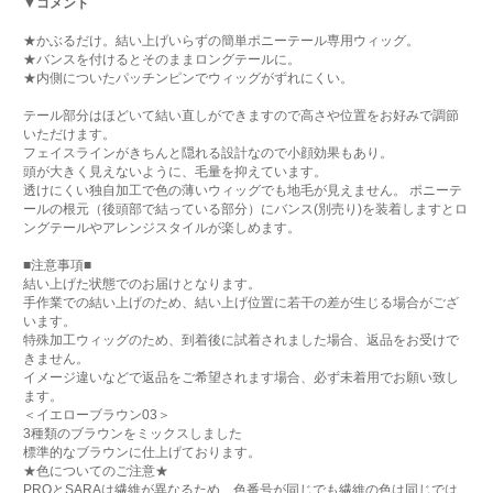
▼コメント
★かぶるだけ。結い上げいらずの簡単ポニーテール専用ウィッグ。
★バンスを付けるとそのままロングテールに。
★内側についたパッチンピンでウィッグがずれにくい。
テール部分はほどいて結い直しができますので高さや位置をお好みで調節
いただけます。
フェイスラインがきちんと隠れる設計なので小顔効果もあり。
頭が大きく見えないように、毛量を抑えています。
透けにくい独自加工で色の薄いウィッグでも地毛が見えません。 ポニーテ
ールの根元（後頭部で結っている部分）にバンス(別売り)を装着しますとロ
ングテールやアレンジスタイルが楽しめます。
■注意事項■
結い上げた状態でのお届けとなります。
手作業での結い上げのため、結い上げ位置に若干の差が生じる場合がござ
います。
特殊加工ウィッグのため、到着後に試着されました場合、返品をお受けで
きません。
イメージ違いなどで返品をご希望されます場合、必ず未着用でお願い致し
ます。
＜イエローブラウン03＞
3種類のブラウンをミックスしました
標準的なブラウンに仕上げております。
★色についてのご注意★
PROとSARAは繊維が異なるため、色番号が同じでも繊維の色は同じでは