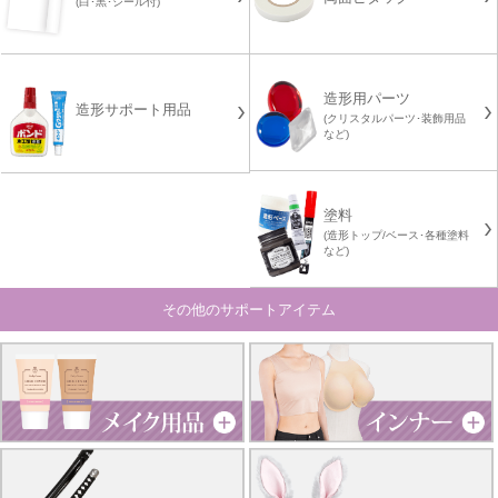
(白･黒･シール付)
造形用パーツ
造形サポート用品
(クリスタルパーツ･装飾用品
など)
塗料
(造形トップ/ベース･各種塗料
など)
その他のサポートアイテム