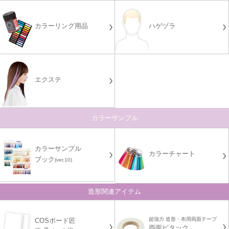
カラーリング用品
ハゲヅラ
エクステ
カラーサンプル
カラーサンプル
カラーチャート
ブック
(ver.10)
造形関連アイテム
超強力 造形・布用両面テープ
COSボード匠
両面ピタック