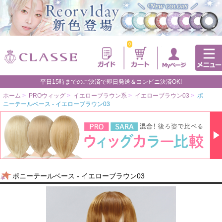
0
平日15時までのご決済で即日発送＆コンビニ決済OK!
ホーム
>
PROウィッグ
>
イエローブラウン系
>
イエローブラウン03
>
ポ
ニーテールベース - イエローブラウン03
ポニーテールベース - イエローブラウン03