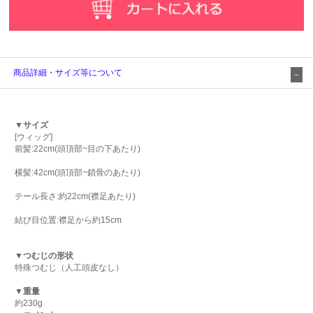
商品詳細・サイズ等について
▼サイズ
[ウィッグ]
前髪:22cm(頭頂部~目の下あたり)
横髪:42cm(頭頂部~鎖骨のあたり)
テール長さ:約22cm(襟足あたり)
結び目位置:襟足から約15cm
▼つむじの形状
特殊つむじ（人工頭皮なし）
▼重量
約230g