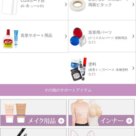
COSボード匠
両面ピタック
(白･黒･シール付)
造形用パーツ
造形サポート用品
(クリスタルパーツ･装飾用品
など)
塗料
(造形トップ/ベース･各種塗料
など)
その他のサポートアイテム