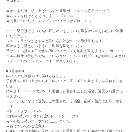
▼コメント
★かぶるだけ。結い上げいらずの簡単ポニーテール専用ウィッグ。
★バンスを付けるとそのままロングテールに。
★内側についたパッチンピンでウィッグがずれにくい。
テール部分はほどいて結い直しができますので高さや位置をお好みで調節
いただけます。
フェイスラインがきちんと隠れる設計なので小顔効果もあり。
頭が大きく見えないように、毛量を抑えています。
透けにくい独自加工で色の薄いウィッグでも地毛が見えません。 ポニーテ
ールの根元（後頭部で結っている部分）にバンス(別売り)を装着しますとロ
ングテールやアレンジスタイルが楽しめます。
■注意事項■
結い上げた状態でのお届けとなります。
手作業での結い上げのため、結い上げ位置に若干の差が生じる場合がござ
います。
特殊加工ウィッグのため、到着後に試着されました場合、返品をお受けで
きません。
イメージ違いなどで返品をご希望されます場合、必ず未着用でお願い致し
ます。
＜レッドブラウン04＞
2種類の濃いブラウンに濃いレッドをミックス
赤味のある濃いブラウンに仕上げました。
★色についてのご注意★
PROとSARAは繊維が異なるため、色番号が同じでも繊維の色は同じでは