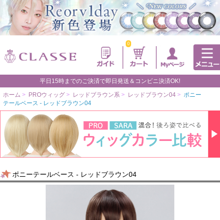
0
平日15時までのご決済で即日発送＆コンビニ決済OK!
ホーム
>
PROウィッグ
>
レッドブラウン系
>
レッドブラウン04
>
ポニー
テールベース - レッドブラウン04
ポニーテールベース - レッドブラウン04