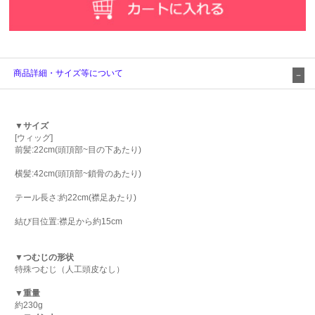
商品詳細・サイズ等について
▼サイズ
[ウィッグ]
前髪:22cm(頭頂部~目の下あたり)
横髪:42cm(頭頂部~鎖骨のあたり)
テール長さ:約22cm(襟足あたり)
結び目位置:襟足から約15cm
▼つむじの形状
特殊つむじ（人工頭皮なし）
▼重量
約230g