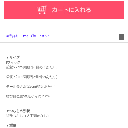
商品詳細・サイズ等について
▼サイズ
[ウィッグ]
前髪:22cm(頭頂部~目の下あたり)
横髪:42cm(頭頂部~鎖骨のあたり)
テール長さ:約22cm(襟足あたり)
結び目位置:襟足から約15cm
▼つむじの形状
特殊つむじ（人工頭皮なし）
▼重量