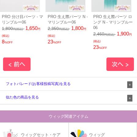
PRO 分け目パーツ - マ
PRO 生え際パーツ N -
PRO 生え際パーツ ロ
リンブルー06
マリンブルー06
ング N - マリンブルー
06
1,650
1,800
1,800
2,350
円(税込)
円
円(税込)
円
1,900
2,460
円(税込)
円
(税込)
(税込)
8
23
(税込)
%OFF
%OFF
23
%OFF
フォトパレード(お客様投稿写真)を見る
似た色の商品を見る
ウィッグ関連アイテム
ウィッグセット・ケア
ウィッグ