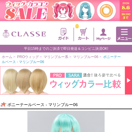
0
平日15時までのご決済で即日発送＆コンビニ決済OK!
ホーム
>
PROウィッグ
>
マリンブルー系
>
マリンブルー06
>
ポニーテー
ルベース - マリンブルー06
ポニーテールベース - マリンブルー06