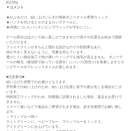
約230g
▼コメント
★かぶるだけ。結い上げいらずの簡単ポニーテール専用ウィッグ。
★バンスを付けるとそのままロングテールに。
★内側についたパッチンピンでウィッグがずれにくい。
テール部分はほどいて結い直しができますので高さや位置をお好みで調節
いただけます。
フェイスラインがきちんと隠れる設計なので小顔効果もあり。
頭が大きく見えないように、毛量を抑えています。
透けにくい独自加工で色の薄いウィッグでも地毛が見えません。 ポニーテ
ールの根元（後頭部で結っている部分）にバンス(別売り)を装着しますとロ
ングテールやアレンジスタイルが楽しめます。
■注意事項■
結い上げた状態でのお届けとなります。
手作業での結い上げのため、結い上げ位置に若干の差が生じる場合がござ
います。
特殊加工ウィッグのため、到着後に試着されました場合、返品をお受けで
きません。
イメージ違いなどで返品をご希望されます場合、必ず未着用でお願い致し
ます。
＜マリンブルー06＞
ライトグリーンに、ベビーブルー、マリンブルーをミックス。
アイスグリーンに仕上げています。