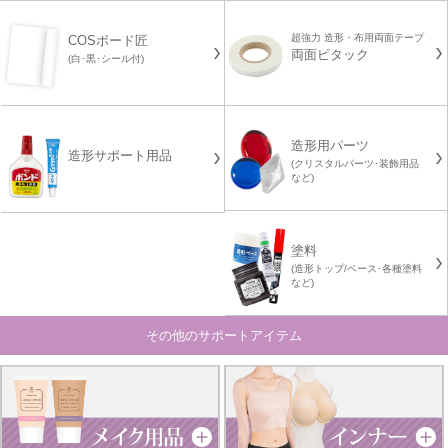
超強力 造形・布用両面テープ
COSボード匠
両面ピタック
(白･黒･シール付)
造形用パーツ
造形サポート用品
(クリスタルパーツ･装飾用品
など)
塗料
(造形トップ/ベース･各種塗料
など)
その他のサポートアイテム