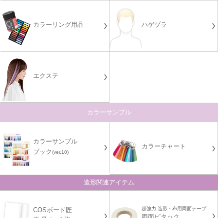
カラーリング用品
ハゲヅラ
エクステ
カラーサンプル
カラーサンプル
カラーチャート
ブック
(ver.10)
造形関連アイテム
超強力 造形・布用両面テープ
COSボード匠
両面ピタック