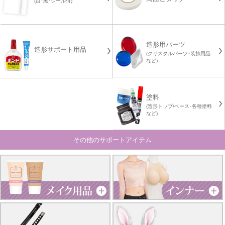
(白･黒･シール付)
造形用パーツ
造形サポート用品
(クリスタルパーツ･装飾用品
など)
塗料
(造形トップ/ベース･各種塗料
など)
その他のサポートアイテム