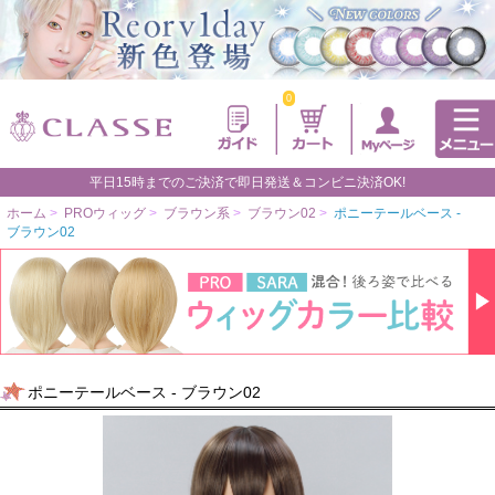
0
平日15時までのご決済で即日発送＆コンビニ決済OK!
ホーム
>
PROウィッグ
>
ブラウン系
>
ブラウン02
>
ポニーテールベース -
ブラウン02
ポニーテールベース - ブラウン02