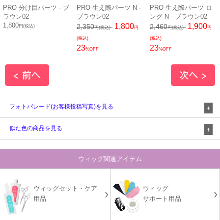
PRO 分け目パーツ - ブ
PRO 生え際パーツ N -
PRO 生え際パーツ ロ
ラウン02
ブラウン02
ング N - ブラウン02
1,800
1,800
1,900
2,350
2,460
円(税込)
円(税込)
円
円(税込)
円
(税込)
(税込)
23
23
%OFF
%OFF
フォトパレード(お客様投稿写真)を見る
似た色の商品を見る
ウィッグ関連アイテム
ウィッグセット・ケア
ウィッグ
用品
サポート用品