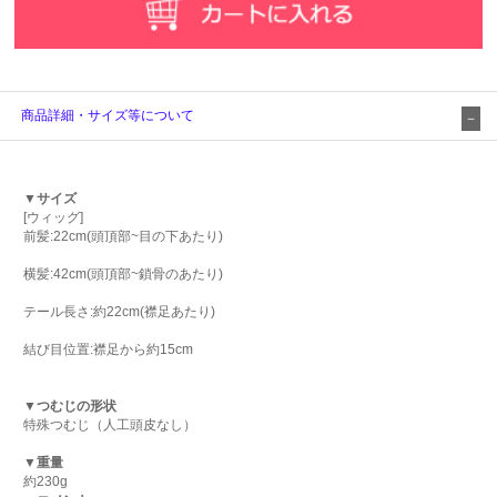
商品詳細・サイズ等について
▼サイズ
[ウィッグ]
前髪:22cm(頭頂部~目の下あたり)
横髪:42cm(頭頂部~鎖骨のあたり)
テール長さ:約22cm(襟足あたり)
結び目位置:襟足から約15cm
▼つむじの形状
特殊つむじ（人工頭皮なし）
▼重量
約230g