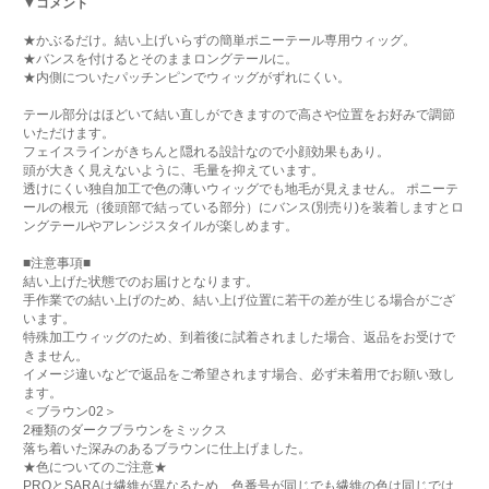
▼コメント
★かぶるだけ。結い上げいらずの簡単ポニーテール専用ウィッグ。
★バンスを付けるとそのままロングテールに。
★内側についたパッチンピンでウィッグがずれにくい。
テール部分はほどいて結い直しができますので高さや位置をお好みで調節
いただけます。
フェイスラインがきちんと隠れる設計なので小顔効果もあり。
頭が大きく見えないように、毛量を抑えています。
透けにくい独自加工で色の薄いウィッグでも地毛が見えません。 ポニーテ
ールの根元（後頭部で結っている部分）にバンス(別売り)を装着しますとロ
ングテールやアレンジスタイルが楽しめます。
■注意事項■
結い上げた状態でのお届けとなります。
手作業での結い上げのため、結い上げ位置に若干の差が生じる場合がござ
います。
特殊加工ウィッグのため、到着後に試着されました場合、返品をお受けで
きません。
イメージ違いなどで返品をご希望されます場合、必ず未着用でお願い致し
ます。
＜ブラウン02＞
2種類のダークブラウンをミックス
落ち着いた深みのあるブラウンに仕上げました。
★色についてのご注意★
PROとSARAは繊維が異なるため、色番号が同じでも繊維の色は同じでは