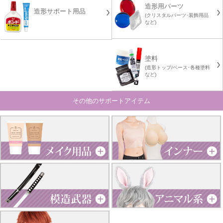
造形用パーツ
造形サポート用品
(クリスタルパーツ･装飾用品
など)
塗料
(造形トップ/ベース･各種塗料
など)
その他のサポートアイテム