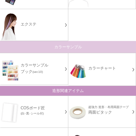
エクステ
カラーサンプル
カラーサンプル
カラーチャート
ブック
(ver.10)
造形関連アイテム
超強力 造形・布用両面テープ
COSボード匠
両面ピタック
(白･黒･シール付)