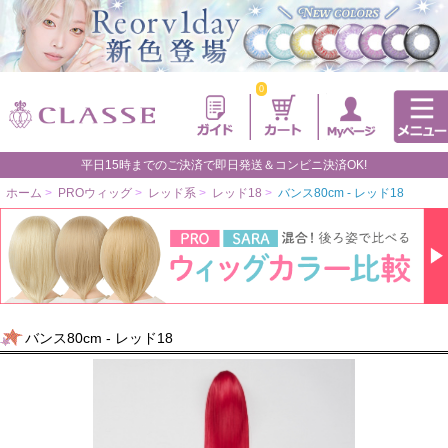
0
平日15時までのご決済で即日発送＆コンビニ決済OK!
ホーム
>
PROウィッグ
>
レッド系
>
レッド18
>
バンス80cm - レッド18
バンス80cm - レッド18