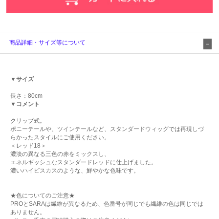
商品詳細・サイズ等について
▼サイズ
長さ：80cm
▼コメント
クリップ式。
ポニーテールや、ツインテールなど、スタンダードウィッグでは再現しづ
らかったスタイルにご使用ください。
＜レッド18＞
濃淡の異なる三色の赤をミックスし、
エネルギッシュなスタンダードレッドに仕上げました。
濃いハイビスカスのような、鮮やかな色味です。
★色についてのご注意★
PROとSARAは繊維が異なるため、色番号が同じでも繊維の色は同じでは
ありません。