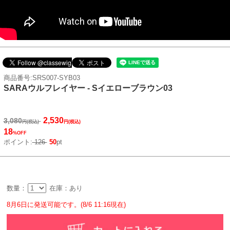
商品番号:SRS007-SYB03
SARAウルフレイヤー - Sイエローブラウン03
2,530
3,080
円(税込)
円(税込)
18
%OFF
ポイント:
126
50
pt
数量：
在庫：あり
8月6日に発送可能です。(8/6 11:16現在)