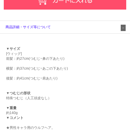
商品詳細・サイズ等について
▼サイズ
[ウィッグ]
前髪：約27cm(つむじ~鼻の下あたり)
横髪：約37cm(つむじ~あごの下あたり)
後髪：約41cm(つむじ~肩あたり)
▼つむじの形状
特殊つむじ（人工頭皮なし）
▼重量
約140g
▼コメント
★男性キャラ用のウルフヘア。