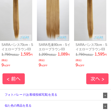
SARAバンス70cm - S
SARA毛束80cm - Sイ
SARAバンス70cm - S
イエローブラウン03
エローブラウン03
イエローブラウン03
1,595
1,089
1,595
1,750
1,200
1,750
円(税込)
円
円(税込)
円
円(税込)
円
(税込)
(税込)
(税込)
9
9
9
%OFF
%OFF
%OFF
フォトパレード(お客様投稿写真)を見る
似た色の商品を見る