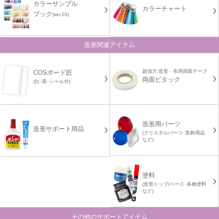
カラーサンプル
カラーチャート
ブック
(ver.10)
造形関連アイテム
超強力 造形・布用両面テープ
COSボード匠
両面ピタック
(白･黒･シール付)
造形用パーツ
造形サポート用品
(クリスタルパーツ･装飾用品
など)
塗料
(造形トップ/ベース･各種塗料
など)
その他のサポートアイテム